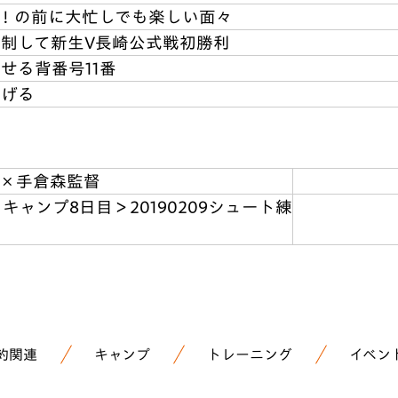
C！の前に大忙しでも楽しい面々
制して新生V長崎公式戦初勝利
せる背番号11番
揚げる
×手倉森監督
イキャンプ8日目＞20190209シュート練
約関連
キャンプ
トレーニング
イベン