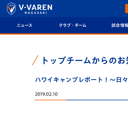
ニュース
クラブ・チーム
試合情
すべて
クラブプロフィール
試合日程/結果
トップチーム
フィロソフィー
試合情報
トップチームからのお
クラブ
クラブ概要
順位表
ハワイキャンプレポート！～日
試合情報
エンブレム紹介
U-21 Jリーグ
2019.02.10
ファンクラブ
選手プロフィール
フォトギャラ
チケット
スタッフプロフィール
スタジアムグ