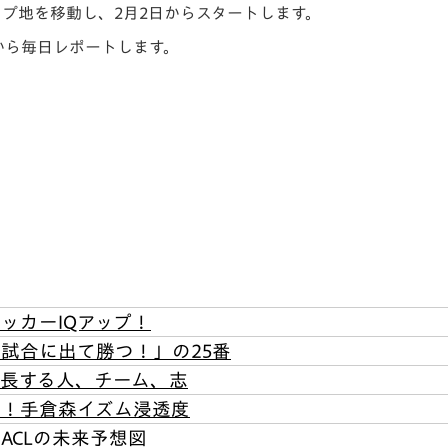
プ地を移動し、2月2日からスタートします。
V-EXPRESS（ユニフ
ォーム入場）
から毎日レポートします。
ッカーIQアップ！
試合に出て勝つ！」の25番
長する人、チーム、志
く！手倉森イズム浸透度
ACLの未来予想図