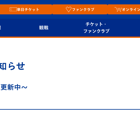
単日チケット
ファンクラブ
オンライ
チケット・
報
観戦
ファンクラブ
観戦ルール
チケット
オンラ
はじめての観戦ガイ
シーズンシート
2026
知らせ
ド
ム
プレイヤーズスイート
Revive Team
店舗情
々更新中～
関連
V-LOVERS（ファン
スタジアムへのアク
クラブ）
セス
リー
ヴィヴィくんの長崎
ルメ
おもてなしガイド