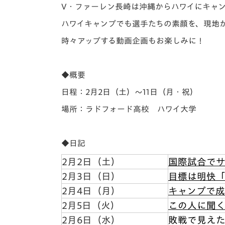
イベント
マスコット紹介
V・ファーレン長崎は沖縄からハワイにキャン
ハワイキャンプでも選手たちの素顔を、現地
メディア
チームスケジュール
時々アップする動画企画もお楽しみに！
グッズ
クラブハウス（練習
場）
◆概要
ホームタウン
応援メディア
日程：2月2日（土）～11日（月・祝）
アカデミー
場所：
ラドフォード高校
ハワイ大学
平和祈念活動
スクール
ホームタウン活動
◆日記
2月2日（土）
国際試合でサ
2月3日（日）
目標は明快「
2月4日（月）
キャンプで成
2月5日（火）
この人に聞
2月6日（水）
敗戦で見えた