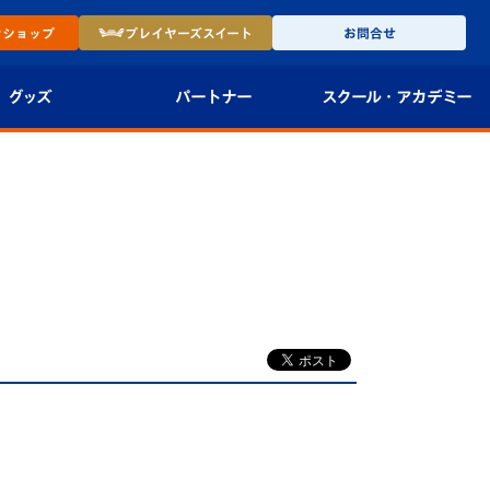
ン
ショップ
プレイヤーズ
スイート
お問合せ
グッズ
パートナー
スクール・
アカデミー
インショップ
パートナー企業一覧
アカデミー
-27ユニフォー
パートナー募集
U-18
法人限定 VIP BOX
U-15
報
U-12
スクール