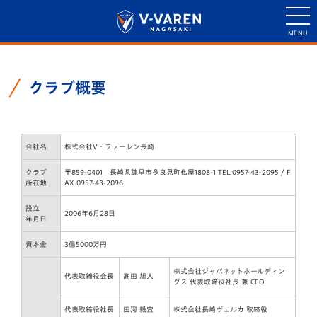
クラブ概要
会社名
株式会社V・ファーレン長崎
クラブ
〒859-0401 長崎県諫早市多良見町化屋1808-1 TEL.0957-43-2095 / F
所在地
AX.0957-43-2096
設立
2006年6月28日
年月日
資本金
3億5000万円
株式会社ジャパネットホールディン
代表取締役会長
髙田 旭人
グス 代表取締役社長 兼 CEO
代表取締役社長
田河 毅宜
株式会社長崎ヴェルカ 取締役