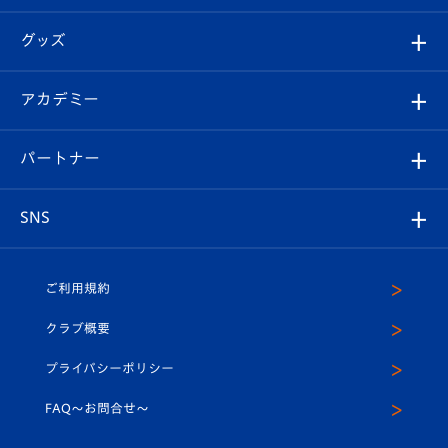
エンブレム紹介
はじめての観戦ガイド
順位表
チケット
グッズ
チケット
選手プロフィール
Revive Team
フォトギャラリー
シーズンシート
オンラインショップ
アカデミー
イベント
スタッフプロフィール
スタジアムへのアクセス
スタジアムグルメ
V-LOVERS（ファンクラブ）
2026-27ユニフォーム
メディア
育成からのお知らせ
パートナー
マスコット紹介
ヴィヴィくんの長崎おもてなしガイド
はじめての観戦ガイド
プレイヤーズスイート
店舗情報
グッズ
アカデミー
チームスケジュール
V-EXPRESS
パートナー企業一覧
SNS
（ユニフォーム入場）
ホームタウン
U-18
クラブハウス（練習場）
パートナー募集
公式Twitter
ご利用規約
アカデミー
U-15
応援メディア
法人限定 VIP BOX
ヴィヴィくんインスタグラム
クラブ概要
スクール
U-12
メディア出演情報
プライバシーポリシー
公式LINE＠
スクール
FAQ〜お問合せ〜
平和祈念活動
Youtube公式チャンネル