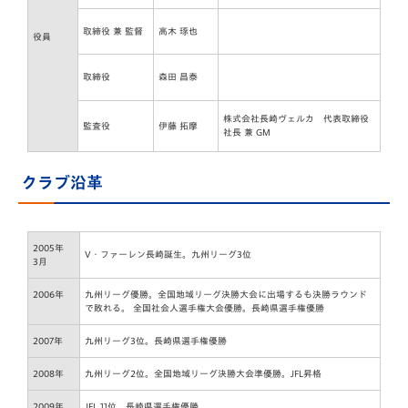
取締役 兼 監督
高木 琢也
役員
取締役
森田 昌泰
株式会社長崎ヴェルカ 代表取締役
監査役
伊藤 拓摩
社長 兼 GM
クラブ沿革
2005年
V・ファーレン長崎誕生。九州リーグ3位
3月
2006年
九州リーグ優勝。全国地域リーグ決勝大会に出場するも決勝ラウンド
で敗れる。 全国社会人選手権大会優勝。長崎県選手権優勝
2007年
九州リーグ3位。長崎県選手権優勝
2008年
九州リーグ2位。全国地域リーグ決勝大会準優勝。JFL昇格
2009年
JFL 11位。長崎県選手権優勝