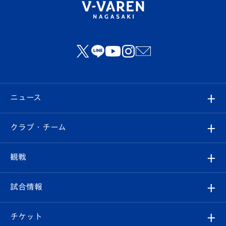
ニュース
すべて
クラブ・チーム
トップチーム
クラブプロフィール
観戦
クラブ
フィロソフィー
観戦ルール
試合情報
試合情報
クラブ概要
観戦ツアー
試合日程/結果
チケット
ファンクラブ