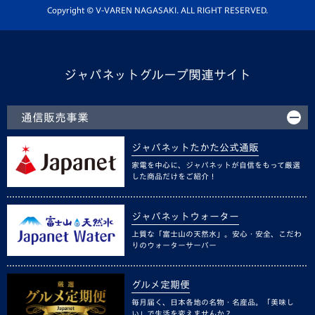
ホームタウン活動
Copyright © V-VAREN NAGASAKI. ALL RIGHT RESERVED.
ジャパネットグループ関連サイト
通信販売事業
ジャパネットたかた公式通販
家電を中心に、ジャパネットが自信をもって厳選
した商品だけをご紹介！
ジャパネットウォーター
上質な「富士山の天然水」。安心・安全、こだわ
りのウォーターサーバー
グルメ定期便
毎月届く、日本各地の名物・名産品。「美味し
い」で生活を変えませんか？