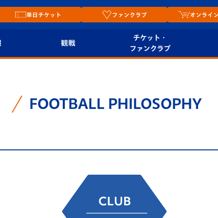
単日チケット
ファンクラブ
オンライ
チケット・
報
観戦
ファンクラブ
観戦ルール
チケット
オンラ
はじめての観戦ガイ
シーズンシート
2026
FOOTBALL PHILOSOPHY
ド
ム
プレイヤーズスイート
Revive Team
店舗情
関連
V-LOVERS（ファン
スタジアムへのアク
クラブ）
セス
リー
ヴィヴィくんの長崎
ルメ
おもてなしガイド