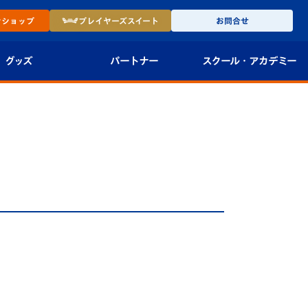
ン
ショップ
プレイヤーズ
スイート
お問合せ
グッズ
パートナー
スクール・
アカデミー
インショップ
パートナー企業一覧
アカデミー
-27ユニフォー
パートナー募集
U-18
法人限定 VIP BOX
U-15
報
U-12
スクール