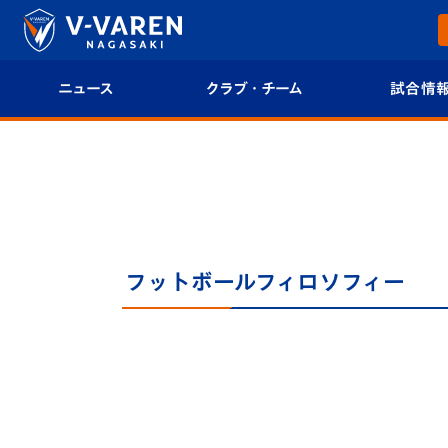
ニュース
クラブ・チーム
試合情
すべて
クラブプロフィール
試合日程/結果
トップチーム
フィロソフィー
試合情報
クラブ
クラブ概要
順位表
フットボールフィロソフィー
試合情報
エンブレム紹介
U-21 Jリーグ
ファンクラブ
選手プロフィール
フォトギャラ
チケット
スタッフプロフィール
スタジアムグ