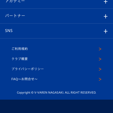
アカデミー
イベント
スタッフプロフィール
スタジアムへのアクセス
スタジアムグルメ
V-LOVERS（ファンクラブ）
2026-27ユニフォーム
メディア
育成からのお知らせ
パートナー
マスコット紹介
ヴィヴィくんの長崎おもてなしガイド
はじめての観戦ガイド
プレイヤーズスイート
店舗情報
グッズ
アカデミー
チームスケジュール
V-EXPRESS
パートナー企業一覧
SNS
（ユニフォーム入場）
ホームタウン
U-18
クラブハウス（練習場）
パートナー募集
公式Twitter
ご利用規約
アカデミー
U-15
応援メディア
法人限定 VIP BOX
ヴィヴィくんインスタグラム
クラブ概要
スクール
U-12
メディア出演情報
プライバシーポリシー
公式LINE＠
スクール
FAQ〜お問合せ〜
平和祈念活動
Youtube公式チャンネル
ホームタウン活動
Copyright © V-VAREN NAGASAKI. ALL RIGHT RESERVED.