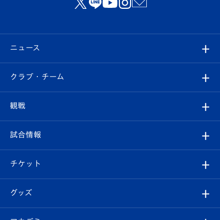
ニュース
すべて
クラブ・チーム
トップチーム
クラブプロフィール
観戦
クラブ
フィロソフィー
観戦ルール
試合情報
試合情報
クラブ概要
観戦ツアー
試合日程/結果
チケット
ファンクラブ
エンブレム紹介
はじめての観戦ガイド
順位表
チケット
グッズ
チケット
選手プロフィール
Revive Team
フォトギャラリー
シーズンシート
オンラインショップ