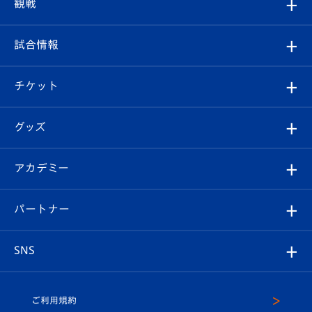
クラブプロフィール
観戦
クラブ
フィロソフィー
観戦ルール
試合情報
試合情報
クラブ概要
観戦ツアー
試合日程/結果
チケット
ファンクラブ
エンブレム紹介
はじめての観戦ガイド
順位表
チケット
グッズ
チケット
選手プロフィール
Revive Team
フォトギャラリー
シーズンシート
オンラインショップ
アカデミー
イベント
スタッフプロフィール
スタジアムへのアクセス
スタジアムグルメ
V-LOVERS（ファンクラブ）
2026-27ユニフォーム
メディア
育成からのお知らせ
パートナー
マスコット紹介
ヴィヴィくんの長崎おもてなしガイド
はじめての観戦ガイド
プレイヤーズスイート
店舗情報
グッズ
アカデミー
チームスケジュール
V-EXPRESS
パートナー企業一覧
SNS
（ユニフォーム入場）
ホームタウン
U-18
クラブハウス（練習場）
パートナー募集
公式Twitter
ご利用規約
アカデミー
U-15