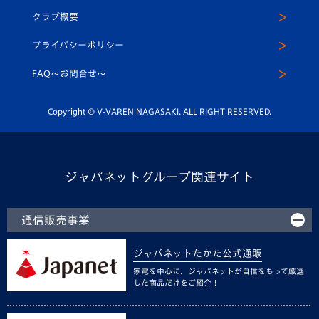
応援メディア
法人限定 VIP BOX
ヴィヴィくんインスタグラム
クラブ概要
スクール
U-12
メディア出演情報
プライバシーポリシー
公式LINE＠
スクール
FAQ〜お問合せ〜
平和祈念活動
Youtube公式チャンネル
ホームタウン活動
Copyright © V-VAREN NAGASAKI. ALL RIGHT RESERVED.
ジャパネットグループ関連サイト
通信販売事業
ジャパネットたかた公式通販
家電を中心に、ジャパネットが自信をもって厳選
した商品だけをご紹介！