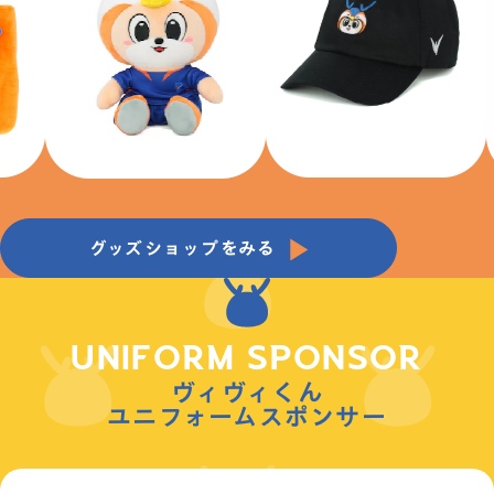
2026/27シーズン明治安田J1リーグvs.FC東京 18:30K.O / PEACE S
TADIUM Connected by SoftBank
2026.08.29
グッズショップをみる
UNIFORM SPONSOR
ヴィヴィくん
ユニフォームスポンサー