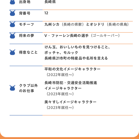
長崎県
出身地
12
背番号
九州シカ
（長崎の県獣）
とオシドリ
（長崎の県鳥）
モチーフ
V・ファーレン長崎の選手
（ゴールキーパー）
将来の夢
けん玉、おいしいものを見つけること、
得意なこと
ボッチャ、モルック
長崎県21市町の特産品や名所を言える
平和の文化イメージキャラクター
（2022年就任〜）
長崎市防犯・交通安全活動推進
クラブ以外
イメージキャラクター
のお仕事
（2023年就任〜）
美々すしイメージキャラクター
（2023年就任〜）