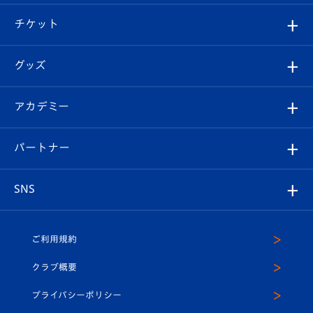
試合情報
クラブ概要
観戦ツアー
試合日程/結果
チケット
ファンクラブ
エンブレム紹介
はじめての観戦ガイド
順位表
チケット
グッズ
チケット
選手プロフィール
Revive Team
フォトギャラリー
シーズンシート
オンラインショップ
アカデミー
イベント
スタッフプロフィール
スタジアムへのアクセス
スタジアムグルメ
V-LOVERS（ファンクラブ）
2026-27ユニフォーム
メディア
育成からのお知らせ
パートナー
マスコット紹介
ヴィヴィくんの長崎おもてなしガイド
はじめての観戦ガイド
プレイヤーズスイート
店舗情報
グッズ
アカデミー
チームスケジュール
V-EXPRESS
パートナー企業一覧
SNS
（ユニフォーム入場）
ホームタウン
U-18
クラブハウス（練習場）
パートナー募集
公式Twitter
ご利用規約
アカデミー
U-15
応援メディア
法人限定 VIP BOX
ヴィヴィくんインスタグラム
クラブ概要
スクール
U-12
メディア出演情報
プライバシーポリシー
公式LINE＠