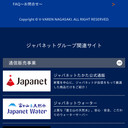
スクール
FAQ〜お問合せ〜
平和祈念活動
Youtube公式チャンネル
ホームタウン活動
Copyright © V-VAREN NAGASAKI. ALL RIGHT RESERVED.
ジャパネットグループ関連サイト
通信販売事業
ジャパネットたかた公式通販
家電を中心に、ジャパネットが自信をもって厳選
した商品だけをご紹介！
ジャパネットウォーター
上質な「富士山の天然水」。安心・安全、こだわ
りのウォーターサーバー