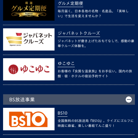
グルメ定期便
毎月届く、日本各地の名物・名産品。「美味し
い」で生活を変えませんか？
ジャパネットクルーズ
ジャパネットが磨き上げたおもてなしで、感動の豪
華クルーズ体験を。
ゆこゆこ
お客様の『良質な温泉旅』をお手伝い。国内の旅
館・宿・ホテルの宿泊予約サイト
BS放送事業
BS10
全国無料のBS放送局『BS10』。クイズにゴルフに
映画に麻雀、楽しい番組てんこ盛り！