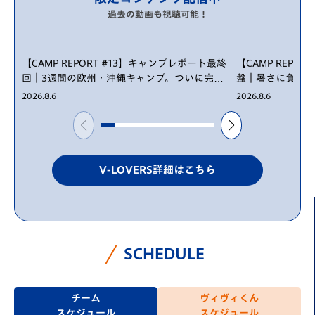
過去の動画も視聴可能！
【CAMP REPORT #13】キャンプレポート最終
【CAMP REPO
回｜3週間の欧州・沖縄キャンプ。ついに完結
盤｜暑さに負けじ
｜TRAINING REPORT｜
ING REPORT｜
2026.8.6
2026.8.6
V-LOVERS詳細はこちら
SCHEDULE
チーム
ヴィヴィくん
スケジュール
スケジュール