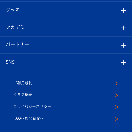
エンブレム紹介
はじめての観戦ガイド
順位表
チケット
グッズ
チケット
選手プロフィール
Revive Team
フォトギャラリー
シーズンシート
オンラインショップ
アカデミー
イベント
スタッフプロフィール
スタジアムへのアクセス
スタジアムグルメ
V-LOVERS（ファンクラブ）
2026-27ユニフォーム
メディア
育成からのお知らせ
パートナー
マスコット紹介
ヴィヴィくんの長崎おもてなしガイド
はじめての観戦ガイド
プレイヤーズスイート
店舗情報
グッズ
アカデミー
チームスケジュール
V-EXPRESS
パートナー企業一覧
SNS
（ユニフォーム入場）
ホームタウン
U-18
クラブハウス（練習場）
パートナー募集
公式Twitter
ご利用規約
アカデミー
U-15
応援メディア
法人限定 VIP BOX
ヴィヴィくんインスタグラム
クラブ概要
スクール
U-12
メディア出演情報
プライバシーポリシー
公式LINE＠
スクール
FAQ〜お問合せ〜
平和祈念活動
Youtube公式チャンネル