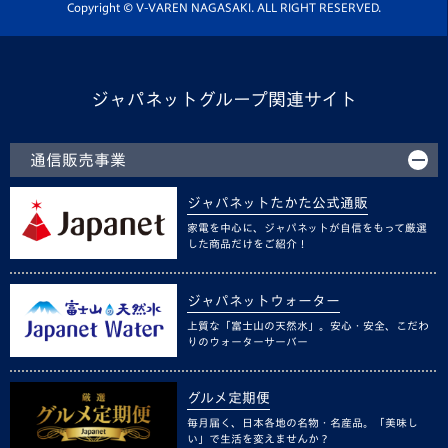
ホームタウン活動
Copyright © V-VAREN NAGASAKI. ALL RIGHT RESERVED.
ジャパネットグループ関連サイト
通信販売事業
ジャパネットたかた公式通販
家電を中心に、ジャパネットが自信をもって厳選
した商品だけをご紹介！
ジャパネットウォーター
上質な「富士山の天然水」。安心・安全、こだわ
りのウォーターサーバー
グルメ定期便
毎月届く、日本各地の名物・名産品。「美味し
い」で生活を変えませんか？