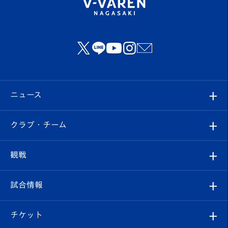
ニュース
すべて
クラブ・チーム
トップチーム
クラブプロフィール
観戦
クラブ
フィロソフィー
観戦ルール
試合情報
試合情報
クラブ概要
観戦ツアー
試合日程/結果
チケット
ファンクラブ