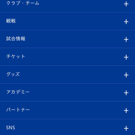
すべて
クラブ・チーム
トップチーム
クラブプロフィール
観戦
クラブ
フィロソフィー
観戦ルール
試合情報
試合情報
クラブ概要
観戦ツアー
試合日程/結果
チケット
ファンクラブ
エンブレム紹介
はじめての観戦ガイド
順位表
チケット
グッズ
チケット
選手プロフィール
Revive Team
フォトギャラリー
シーズンシート
オンラインショップ
アカデミー
イベント
スタッフプロフィール
スタジアムへのアクセス
スタジアムグルメ
V-LOVERS（ファンクラブ）
2026-27ユニフォーム
メディア
育成からのお知らせ
パートナー
マスコット紹介
ヴィヴィくんの長崎おもてなしガイド
はじめての観戦ガイド
プレイヤーズスイート
店舗情報
グッズ
アカデミー
チームスケジュール
V-EXPRESS
パートナー企業一覧
SNS
（ユニフォーム入場）