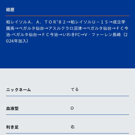
経歴
柏レイソルＡ．Ａ．ＴＯＲ’８２→柏レイソルＵ－１５→成立学
園高→ベガルタ仙台→アスルクラロ沼津→ベガルタ仙台→ＦＣ今
治-ベガルタ仙台→ＦＣ今治→いわきFC→V・ファーレン長崎（2
024年加入）
てる
ニックネーム
O
血液型
右
利き足