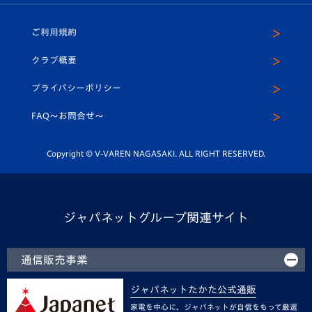
ホームタウン
U-18
クラブハウス（練習場）
パートナー募集
公式Twitter
ご利用規約
アカデミー
U-15
応援メディア
法人限定 VIP BOX
ヴィヴィくんインスタグラム
クラブ概要
スクール
U-12
メディア出演情報
プライバシーポリシー
公式LINE＠
スクール
FAQ〜お問合せ〜
平和祈念活動
Youtube公式チャンネル
ホームタウン活動
Copyright © V-VAREN NAGASAKI. ALL RIGHT RESERVED.
ジャパネットグループ関連サイト
通信販売事業
ジャパネットたかた公式通販
家電を中心に、ジャパネットが自信をもって厳選