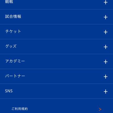
クラブプロフィール
観戦
クラブ
フィロソフィー
観戦ルール
試合情報
試合情報
クラブ概要
観戦ツアー
試合日程/結果
チケット
ファンクラブ
エンブレム紹介
はじめての観戦ガイド
順位表
チケット
グッズ
チケット
選手プロフィール
Revive Team
フォトギャラリー
シーズンシート
オンラインショップ
アカデミー
イベント
スタッフプロフィール
スタジアムへのアクセス
スタジアムグルメ
V-LOVERS（ファンクラブ）
2026-27ユニフォーム
メディア
育成からのお知らせ
パートナー
マスコット紹介
ヴィヴィくんの長崎おもてなしガイド
はじめての観戦ガイド
プレイヤーズスイート
店舗情報
グッズ
アカデミー
チームスケジュール
V-EXPRESS
パートナー企業一覧
SNS
（ユニフォーム入場）
ホームタウン
U-18
クラブハウス（練習場）
パートナー募集
公式Twitter
ご利用規約
アカデミー
U-15