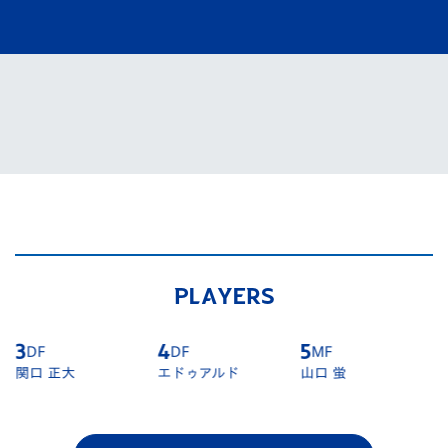
PLAYERS
3
DF
4
DF
5
MF
関口 正大
エドゥアルド
山口 蛍