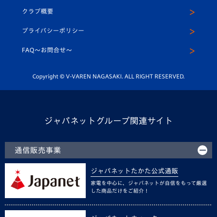
応援メディア
法人限定 VIP BOX
ヴィヴィくんインスタグラム
クラブ概要
スクール
U-12
メディア出演情報
プライバシーポリシー
公式LINE＠
スクール
FAQ〜お問合せ〜
平和祈念活動
Youtube公式チャンネル
ホームタウン活動
Copyright © V-VAREN NAGASAKI. ALL RIGHT RESERVED.
ジャパネットグループ関連サイト
通信販売事業
ジャパネットたかた公式通販
家電を中心に、ジャパネットが自信をもって厳選
した商品だけをご紹介！