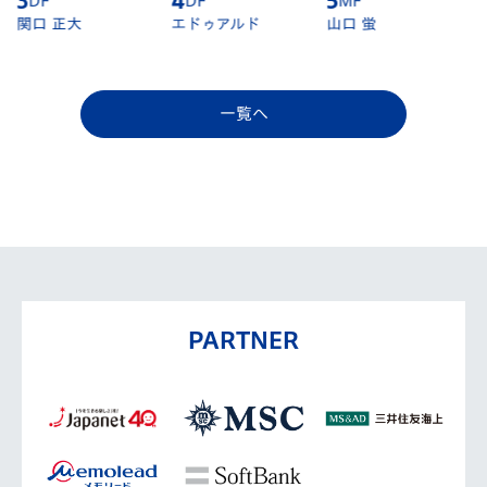
4
DF
5
MF
6
DF
エドゥアルド
山口 蛍
江川 湧清
一覧へ
PARTNER