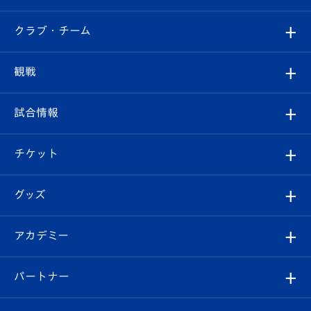
すべて
クラブ・チーム
トップチーム
クラブプロフィール
観戦
クラブ
フィロソフィー
観戦ルール
試合情報
試合情報
クラブ概要
観戦ツアー
試合日程/結果
チケット
ファンクラブ
エンブレム紹介
はじめての観戦ガイド
順位表
チケット
グッズ
チケット
選手プロフィール
Revive Team
フォトギャラリー
シーズンシート
オンラインショップ
アカデミー
イベント
スタッフプロフィール
スタジアムへのアクセス
スタジアムグルメ
V-LOVERS（ファンクラブ）
2026-27ユニフォーム
メディア
育成からのお知らせ
パートナー
マスコット紹介
ヴィヴィくんの長崎おもてなしガイド
はじめての観戦ガイド
プレイヤーズスイート
店舗情報
グッズ
アカデミー