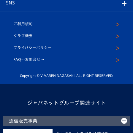
チームスケジュール
V-EXPRESS
パートナー企業一覧
SNS
（ユニフォーム入場）
ホームタウン
U-18
クラブハウス（練習場）
パートナー募集
公式Twitter
ご利用規約
アカデミー
U-15
応援メディア
法人限定 VIP BOX
ヴィヴィくんインスタグラム
クラブ概要
スクール
U-12
メディア出演情報
プライバシーポリシー
公式LINE＠
スクール
FAQ〜お問合せ〜
平和祈念活動
Youtube公式チャンネル
ホームタウン活動
Copyright © V-VAREN NAGASAKI. ALL RIGHT RESERVED.
ジャパネットグループ関連サイト
通信販売事業