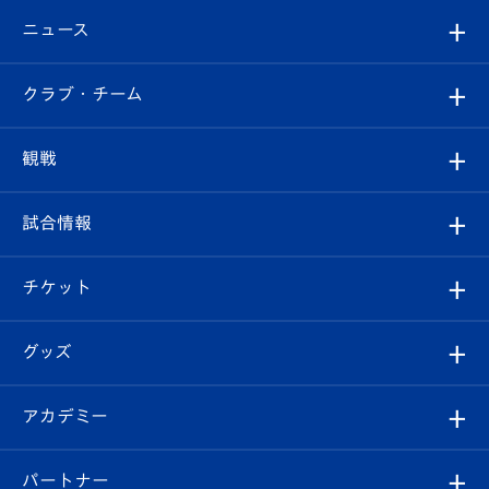
ニュース
すべて
クラブ・チーム
トップチーム
クラブプロフィール
観戦
クラブ
フィロソフィー
観戦ルール
試合情報
試合情報
クラブ概要
観戦ツアー
試合日程/結果
チケット
ファンクラブ
エンブレム紹介
はじめての観戦ガイド
順位表
チケット
グッズ
チケット
選手プロフィール
Revive Team
フォトギャラリー
シーズンシート
オンラインショップ
アカデミー
イベント
スタッフプロフィール
スタジアムへのアクセス
スタジアムグルメ
V-LOVERS（ファンクラブ）
2026-27ユニフォーム
メディア
育成からのお知らせ
パートナー
マスコット紹介