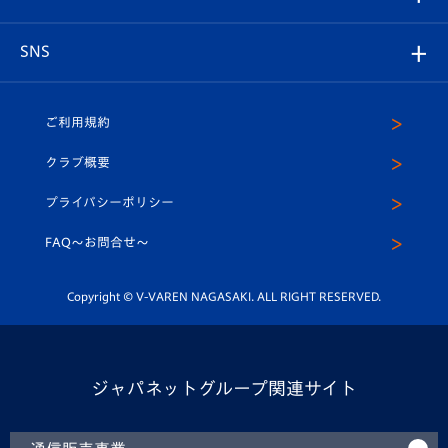
ヴィヴィくんの長崎おもてなしガイド
はじめての観戦ガイド
プレイヤーズスイート
店舗情報
グッズ
アカデミー
チームスケジュール
V-EXPRESS
パートナー企業一覧
SNS
（ユニフォーム入場）
ホームタウン
U-18
クラブハウス（練習場）
パートナー募集
公式Twitter
ご利用規約
アカデミー
U-15
応援メディア
法人限定 VIP BOX
ヴィヴィくんインスタグラム
クラブ概要
スクール
U-12
メディア出演情報
プライバシーポリシー
公式LINE＠
スクール
FAQ〜お問合せ〜
平和祈念活動
Youtube公式チャンネル
ホームタウン活動
Copyright © V-VAREN NAGASAKI. ALL RIGHT RESERVED.
ジャパネットグループ関連サイト