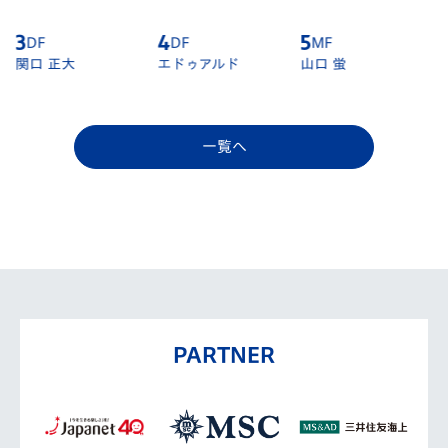
4
DF
5
MF
6
DF
エドゥアルド
山口 蛍
江川 湧清
一覧へ
PARTNER