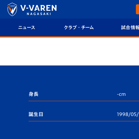
ニュース
クラブ・チーム
試合情
すべて
クラブプロフィール
試合日程/結果
トップチーム
フィロソフィー
試合情報
クラブ
クラブ概要
順位表
試合情報
エンブレム紹介
U-21 Jリーグ
身長
-cm
ファンクラブ
選手プロフィール
フォトギャラ
誕生日
1998/05/
チケット
スタッフプロフィール
スタジアムグ