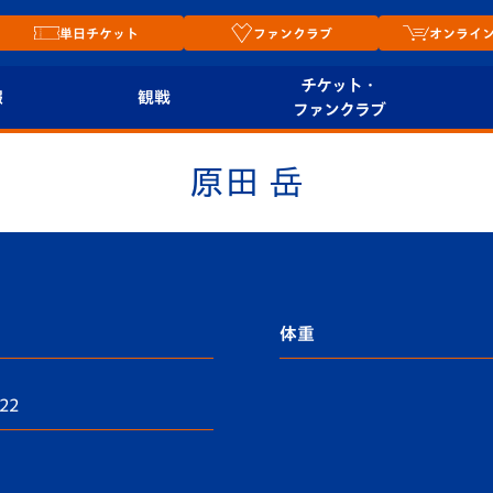
単日チケット
ファンクラブ
オンライ
チケット・
報
観戦
ファンクラブ
観戦ルール
チケット
オンラ
原田 岳
はじめての観戦ガイ
シーズンシート
2026
ド
ム
プレイヤーズスイート
Revive Team
店舗情
関連
V-LOVERS（ファン
体重
スタジアムへのアク
クラブ）
セス
リー
22
ヴィヴィくんの長崎
ルメ
おもてなしガイド