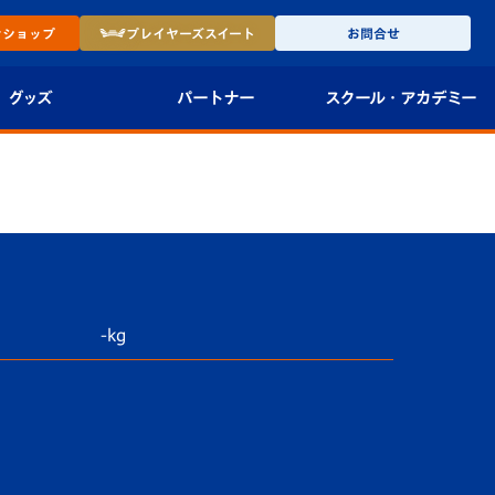
ン
ショップ
プレイヤーズ
スイート
お問合せ
グッズ
パートナー
スクール・
アカデミー
インショップ
パートナー企業一覧
アカデミー
-27ユニフォー
パートナー募集
U-18
法人限定 VIP BOX
U-15
報
U-12
-kg
スクール