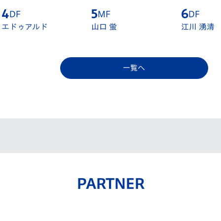
5
MF
6
DF
7
MF
山口 蛍
江川 湧清
保田 堅心
一覧へ
PARTNER