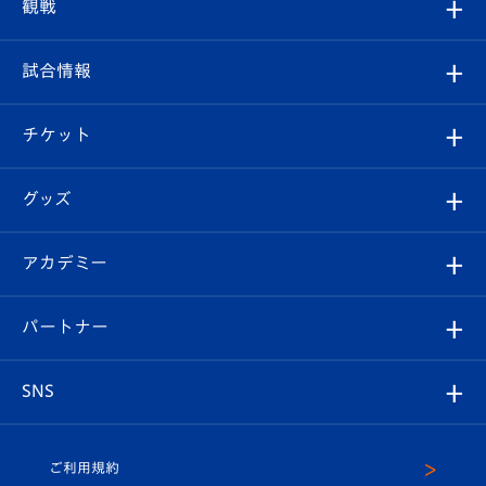
クラブプロフィール
観戦
クラブ
フィロソフィー
観戦ルール
試合情報
試合情報
クラブ概要
観戦ツアー
試合日程/結果
チケット
ファンクラブ
エンブレム紹介
はじめての観戦ガイド
順位表
チケット
グッズ
チケット
選手プロフィール
Revive Team
フォトギャラリー
シーズンシート
オンラインショップ
アカデミー
イベント
スタッフプロフィール
スタジアムへのアクセス
スタジアムグルメ
V-LOVERS（ファンクラブ）
2026-27ユニフォーム
メディア
育成からのお知らせ
パートナー
マスコット紹介
ヴィヴィくんの長崎おもてなしガイド
はじめての観戦ガイド
プレイヤーズスイート
店舗情報
グッズ
アカデミー
チームスケジュール
V-EXPRESS
パートナー企業一覧
SNS
（ユニフォーム入場）
ホームタウン
U-18
クラブハウス（練習場）
パートナー募集
公式Twitter
ご利用規約
アカデミー
U-15