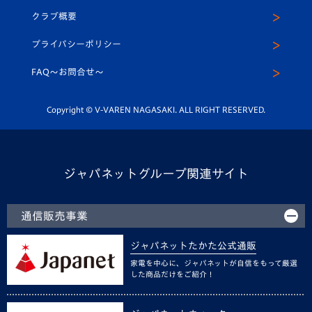
応援メディア
法人限定 VIP BOX
ヴィヴィくんインスタグラム
クラブ概要
スクール
U-12
メディア出演情報
プライバシーポリシー
公式LINE＠
スクール
FAQ〜お問合せ〜
平和祈念活動
Youtube公式チャンネル
ホームタウン活動
Copyright © V-VAREN NAGASAKI. ALL RIGHT RESERVED.
ジャパネットグループ関連サイト
通信販売事業
ジャパネットたかた公式通販
家電を中心に、ジャパネットが自信をもって厳選
した商品だけをご紹介！