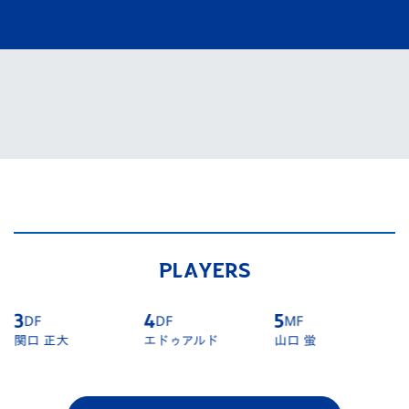
PLAYERS
3
DF
4
DF
5
MF
関口 正大
エドゥアルド
山口 蛍