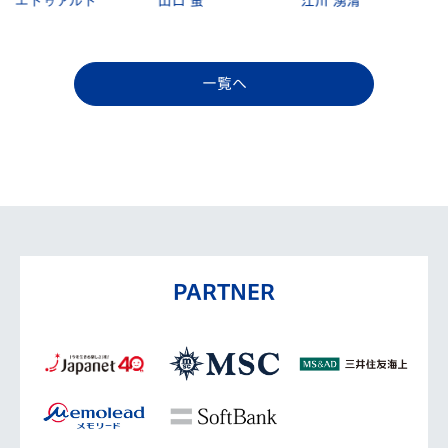
エドゥアルド
山口 蛍
江川 湧清
一覧へ
PARTNER