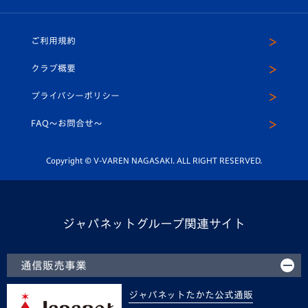
（ユニフォーム入場）
ホームタウン
U-18
クラブハウス（練習場）
パートナー募集
公式Twitter
ご利用規約
アカデミー
U-15
応援メディア
法人限定 VIP BOX
ヴィヴィくんインスタグラム
クラブ概要
スクール
U-12
メディア出演情報
プライバシーポリシー
公式LINE＠
スクール
FAQ〜お問合せ〜
平和祈念活動
Youtube公式チャンネル
ホームタウン活動
Copyright © V-VAREN NAGASAKI. ALL RIGHT RESERVED.
ジャパネットグループ関連サイト
通信販売事業
ジャパネットたかた公式通販