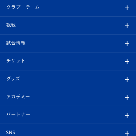
すべて
クラブ・チーム
トップチーム
クラブプロフィール
観戦
クラブ
フィロソフィー
観戦ルール
試合情報
試合情報
クラブ概要
観戦ツアー
試合日程/結果
チケット
ファンクラブ
エンブレム紹介
はじめての観戦ガイド
順位表
チケット
グッズ
チケット
選手プロフィール
Revive Team
フォトギャラリー
シーズンシート
オンラインショップ
アカデミー
イベント
スタッフプロフィール
スタジアムへのアクセス
スタジアムグルメ
V-LOVERS（ファンクラブ）
2026-27ユニフォーム
メディア
育成からのお知らせ
パートナー
マスコット紹介
ヴィヴィくんの長崎おもてなしガイド
はじめての観戦ガイド
プレイヤーズスイート
店舗情報
グッズ
アカデミー
チームスケジュール
V-EXPRESS
パートナー企業一覧
SNS