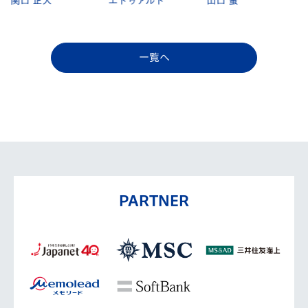
エドゥアルド
山口 蛍
江川 湧清
一覧へ
PARTNER