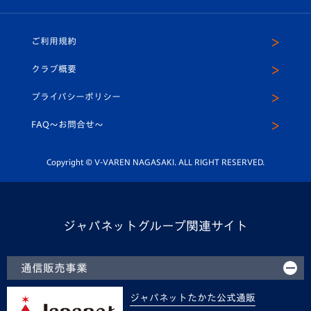
（ユニフォーム入場）
ホームタウン
U-18
クラブハウス（練習場）
パートナー募集
公式Twitter
ご利用規約
アカデミー
U-15
応援メディア
法人限定 VIP BOX
ヴィヴィくんインスタグラム
クラブ概要
スクール
U-12
メディア出演情報
プライバシーポリシー
公式LINE＠
スクール
FAQ〜お問合せ〜
平和祈念活動
Youtube公式チャンネル
ホームタウン活動
Copyright © V-VAREN NAGASAKI. ALL RIGHT RESERVED.
ジャパネットグループ関連サイト
通信販売事業
ジャパネットたかた公式通販