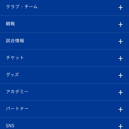
すべて
クラブ・チーム
トップチーム
クラブプロフィール
観戦
クラブ
フィロソフィー
観戦ルール
試合情報
試合情報
クラブ概要
観戦ツアー
試合日程/結果
チケット
ファンクラブ
エンブレム紹介
はじめての観戦ガイド
順位表
チケット
グッズ
チケット
選手プロフィール
Revive Team
フォトギャラリー
シーズンシート
オンラインショップ
アカデミー
イベント
スタッフプロフィール
スタジアムへのアクセス
スタジアムグルメ
V-LOVERS（ファンクラブ）
2026-27ユニフォーム
メディア
育成からのお知らせ
パートナー
マスコット紹介
ヴィヴィくんの長崎おもてなしガイド
はじめての観戦ガイド
プレイヤーズスイート
店舗情報
グッズ
アカデミー
チームスケジュール
V-EXPRESS
パートナー企業一覧
SNS