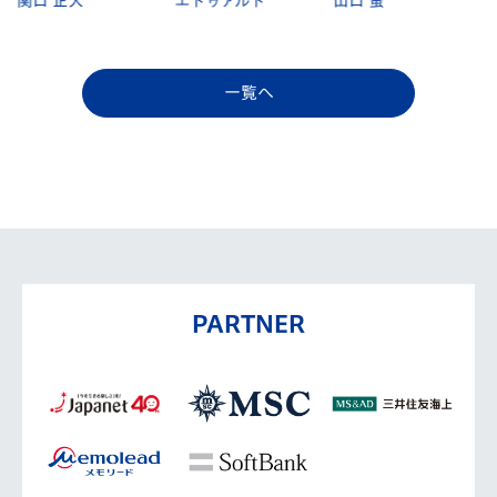
エドゥアルド
山口 蛍
江川 湧清
一覧へ
PARTNER