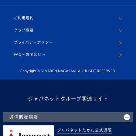
（ユニフォーム入場）
ホームタウン
U-18
クラブハウス（練習場）
パートナー募集
公式Twitter
ご利用規約
アカデミー
U-15
応援メディア
法人限定 VIP BOX
ヴィヴィくんインスタグラム
クラブ概要
スクール
U-12
メディア出演情報
プライバシーポリシー
公式LINE＠
スクール
FAQ〜お問合せ〜
平和祈念活動
Youtube公式チャンネル
ホームタウン活動
Copyright © V-VAREN NAGASAKI. ALL RIGHT RESERVED.
ジャパネットグループ関連サイト
通信販売事業
ジャパネットたかた公式通販