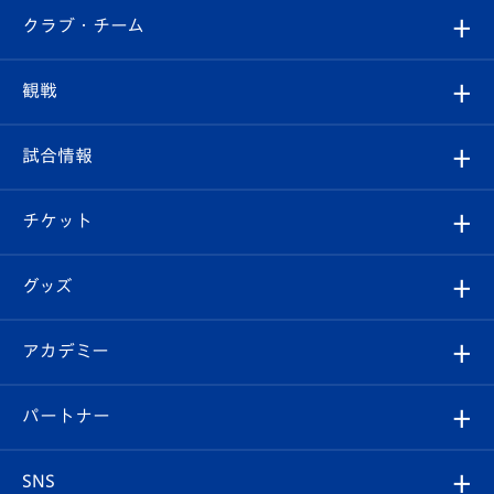
すべて
クラブ・チーム
トップチーム
クラブプロフィール
観戦
クラブ
フィロソフィー
観戦ルール
試合情報
試合情報
クラブ概要
観戦ツアー
試合日程/結果
チケット
ファンクラブ
エンブレム紹介
はじめての観戦ガイド
順位表
チケット
グッズ
チケット
選手プロフィール
Revive Team
フォトギャラリー
シーズンシート
オンラインショップ
アカデミー
イベント
スタッフプロフィール
スタジアムへのアクセス
スタジアムグルメ
V-LOVERS（ファンクラブ）
2026-27ユニフォーム
メディア
育成からのお知らせ
パートナー
マスコット紹介
ヴィヴィくんの長崎おもてなしガイド
はじめての観戦ガイド
プレイヤーズスイート
店舗情報
グッズ
アカデミー
チームスケジュール
V-EXPRESS
パートナー企業一覧
SNS