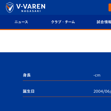
ニュース
クラブ・チーム
試合情
すべて
クラブプロフィール
試合日程/結果
トップチーム
フィロソフィー
試合情報
クラブ
クラブ概要
順位表
試合情報
エンブレム紹介
U-21 Jリーグ
身長
-cm
ファンクラブ
選手プロフィール
フォトギャラ
誕生日
2004/06
チケット
スタッフプロフィール
スタジアムグ