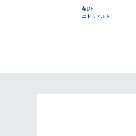
3
DF
4
DF
関口 正大
エドゥアルド