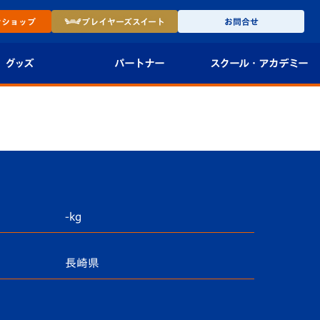
ン
ショップ
プレイヤーズ
スイート
お問合せ
グッズ
パートナー
スクール・
アカデミー
インショップ
パートナー企業一覧
アカデミー
-27ユニフォー
パートナー募集
U-18
法人限定 VIP BOX
U-15
報
U-12
-kg
スクール
長崎県