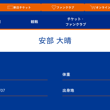
単日チケット
ファンクラブ
オンライ
チケット・
報
観戦
ファンクラブ
観戦ルール
チケット
オンラ
安部 大晴
はじめての観戦ガイ
シーズンシート
2026
ド
ム
プレイヤーズスイート
Revive Team
店舗情
関連
V-LOVERS（ファン
体重
スタジアムへのアク
クラブ）
セス
リー
/07
出身地
ヴィヴィくんの長崎
ルメ
おもてなしガイド