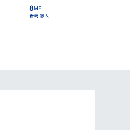
8
MF
9
FW
岩崎 悠人
チアゴ サンタナ