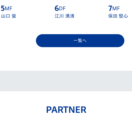
5
MF
6
DF
7
MF
山口 蛍
江川 湧清
保田 堅心
一覧へ
PARTNER