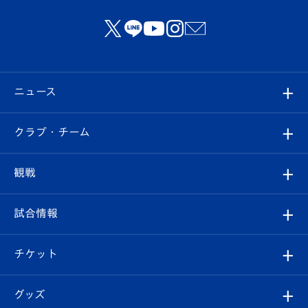
ニュース
すべて
クラブ・チーム
トップチーム
クラブプロフィール
観戦
クラブ
フィロソフィー
観戦ルール
試合情報
試合情報
クラブ概要
観戦ツアー
試合日程/結果
チケット
ファンクラブ
エンブレム紹介
はじめての観戦ガイド
順位表
チケット
グッズ
チケット
選手プロフィール