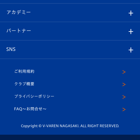
Revive Team
フォトギャラリー
シーズンシート
オンラインショップ
アカデミー
イベント
スタッフプロフィール
スタジアムへのアクセス
スタジアムグルメ
V-LOVERS（ファンクラブ）
2026-27ユニフォーム
メディア
育成からのお知らせ
パートナー
マスコット紹介
ヴィヴィくんの長崎おもてなしガイド
はじめての観戦ガイド
プレイヤーズスイート
店舗情報
グッズ
アカデミー
チームスケジュール
V-EXPRESS
パートナー企業一覧
SNS
（ユニフォーム入場）
ホームタウン
U-18
クラブハウス（練習場）
パートナー募集
公式Twitter
ご利用規約
アカデミー
U-15
応援メディア
法人限定 VIP BOX
ヴィヴィくんインスタグラム
クラブ概要
スクール
U-12
メディア出演情報
プライバシーポリシー
公式LINE＠
スクール
FAQ〜お問合せ〜
平和祈念活動
Youtube公式チャンネル
ホームタウン活動
Copyright © V-VAREN NAGASAKI. ALL RIGHT RESERVED.