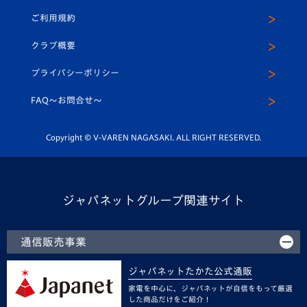
パートナー募集
公式Twitter
ご利用規約
アカデミー
U-15
応援メディア
法人限定 VIP BOX
ヴィヴィくんインスタグラム
クラブ概要
スクール
U-12
メディア出演情報
プライバシーポリシー
公式LINE＠
スクール
FAQ〜お問合せ〜
平和祈念活動
Youtube公式チャンネル
ホームタウン活動
Copyright © V-VAREN NAGASAKI. ALL RIGHT RESERVED.
ジャパネットグループ関連サイト
通信販売事業
ジャパネットたかた公式通販
家電を中心に、ジャパネットが自信をもって厳選
した商品だけをご紹介！