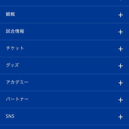
トップチーム
クラブプロフィール
観戦
クラブ
フィロソフィー
観戦ルール
試合情報
試合情報
クラブ概要
観戦ツアー
試合日程/結果
チケット
ファンクラブ
エンブレム紹介
はじめての観戦ガイド
順位表
チケット
グッズ
チケット
選手プロフィール
Revive Team
フォトギャラリー
シーズンシート
オンラインショップ
アカデミー
イベント
スタッフプロフィール
スタジアムへのアクセス
スタジアムグルメ
V-LOVERS（ファンクラブ）
2026-27ユニフォーム
メディア
育成からのお知らせ
パートナー
マスコット紹介
ヴィヴィくんの長崎おもてなしガイド
はじめての観戦ガイド
プレイヤーズスイート
店舗情報
グッズ
アカデミー
チームスケジュール
V-EXPRESS
パートナー企業一覧
SNS
（ユニフォーム入場）
ホームタウン
U-18
クラブハウス（練習場）