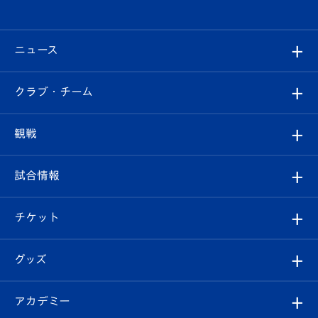
ニュース
すべて
クラブ・チーム
トップチーム
クラブプロフィール
観戦
クラブ
フィロソフィー
観戦ルール
試合情報
試合情報
クラブ概要
観戦ツアー
試合日程/結果
チケット
ファンクラブ
エンブレム紹介
はじめての観戦ガイド
順位表
チケット
グッズ
チケット
選手プロフィール
Revive Team
フォトギャラリー
シーズンシート
オンラインショップ
アカデミー
イベント
スタッフプロフィール
スタジアムへのアクセス