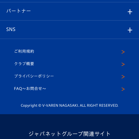
スタジアムグルメ
V-LOVERS（ファンクラブ）
2026-27ユニフォーム
メディア
育成からのお知らせ
パートナー
マスコット紹介
ヴィヴィくんの長崎おもてなしガイド
はじめての観戦ガイド
プレイヤーズスイート
店舗情報
グッズ
アカデミー
チームスケジュール
V-EXPRESS
パートナー企業一覧
SNS
（ユニフォーム入場）
ホームタウン
U-18
クラブハウス（練習場）
パートナー募集
公式Twitter
ご利用規約
アカデミー
U-15
応援メディア
法人限定 VIP BOX
ヴィヴィくんインスタグラム
クラブ概要
スクール
U-12
メディア出演情報
プライバシーポリシー
公式LINE＠
スクール
FAQ〜お問合せ〜
平和祈念活動
Youtube公式チャンネル
ホームタウン活動
Copyright © V-VAREN NAGASAKI. ALL RIGHT RESERVED.
ジャパネットグループ関連サイト