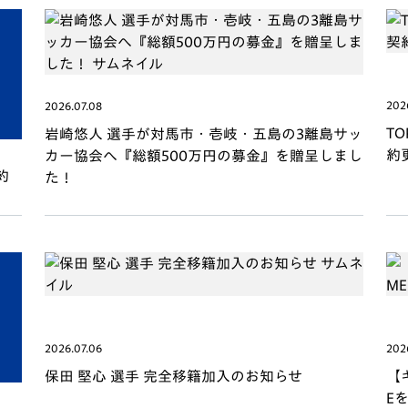
V-EXPRESS（ユニフ
ォーム入場）
202
2026.07.08
T
岩崎悠人 選手が対馬市・壱岐・五島の3離島サッ
約
カー協会へ『総額500万円の募金』を贈呈しまし
約
た！
2026.07.06
202
保田 堅心 選手 完全移籍加入のお知らせ
【
E