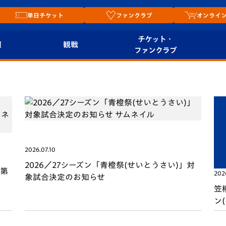
単日チケット
ファンクラブ
オンライ
チケット・
報
観戦
ファンクラブ
観戦ルール
チケット
オンラ
はじめての観戦ガイ
シーズンシート
2026
ド
ム
プレイヤーズスイート
Revive Team
店舗情
関連
V-LOVERS（ファン
2026.07.10
スタジアムへのアク
クラブ）
2026／27シーズン「青橙祭(せいとうさい)」対
セス
 第
202
リー
象試合決定のお知らせ
笠
ヴィヴィくんの長崎
ルメ
ン
おもてなしガイド