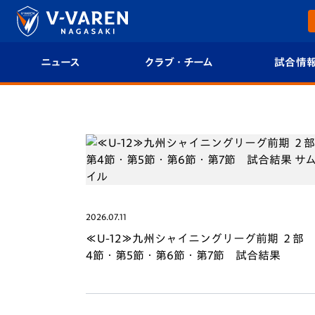
ニュース
クラブ・チーム
試合情
すべて
クラブプロフィール
試合日程/結果
トップチーム
フィロソフィー
試合情報
クラブ
クラブ概要
順位表
試合情報
エンブレム紹介
U-21 Jリーグ
2026.07.11
≪U-12≫九州シャイニングリーグ前期 ２部
ファンクラブ
選手プロフィール
フォトギャラ
4節・第5節・第6節・第7節 試合結果
チケット
スタッフプロフィール
スタジアムグ