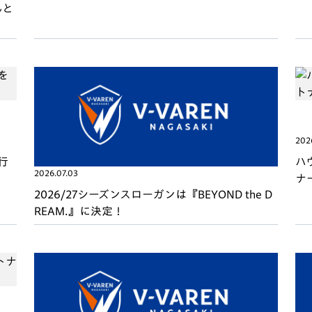
んと
202
行
ハ
2026.07.03
ナ
2026/27シーズンスローガンは『BEYOND the D
REAM.』に決定！