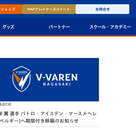
ン
ショップ
プレイヤーズ
スイート
お問合せ
グッズ
パートナー
スクール・
アカデミー
インショップ
パートナー企業一覧
アカデミー
-27ユニフォー
パートナー募集
U-18
法人限定 VIP BOX
U-15
報
U-12
6.07.10
スクール
柳 翼 選手 パトロ・アイスデン・マースメヘレ
(ベルギー)へ期限付き移籍のお知らせ