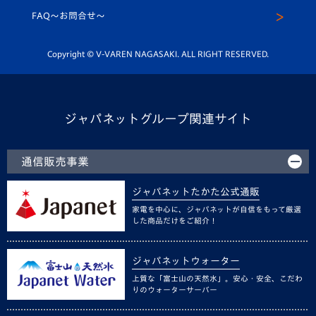
スクール
FAQ〜お問合せ〜
平和祈念活動
Youtube公式チャンネル
ホームタウン活動
Copyright © V-VAREN NAGASAKI. ALL RIGHT RESERVED.
ジャパネットグループ関連サイト
通信販売事業
ジャパネットたかた公式通販
家電を中心に、ジャパネットが自信をもって厳選
した商品だけをご紹介！
ジャパネットウォーター
上質な「富士山の天然水」。安心・安全、こだわ
りのウォーターサーバー