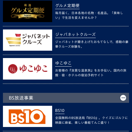
グルメ定期便
毎月届く、日本各地の名物・名産品。「美味し
い」で生活を変えませんか？
ジャパネットクルーズ
ジャパネットが磨き上げたおもてなしで、感動の豪
華クルーズ体験を。
ゆこゆこ
お客様の『良質な温泉旅』をお手伝い。国内の旅
館・宿・ホテルの宿泊予約サイト
BS放送事業
BS10
全国無料のBS放送局『BS10』。クイズにゴルフに
映画に麻雀、楽しい番組てんこ盛り！