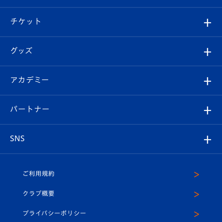
試合情報
クラブ概要
観戦ツアー
試合日程/結果
チケット
ファンクラブ
エンブレム紹介
はじめての観戦ガイド
順位表
チケット
グッズ
チケット
選手プロフィール
Revive Team
フォトギャラリー
シーズンシート
オンラインショップ
アカデミー
イベント
スタッフプロフィール
スタジアムへのアクセス
スタジアムグルメ
V-LOVERS（ファンクラブ）
2026-27ユニフォーム
メディア
育成からのお知らせ
パートナー
マスコット紹介
ヴィヴィくんの長崎おもてなしガイド
はじめての観戦ガイド
プレイヤーズスイート
店舗情報
グッズ
アカデミー
チームスケジュール
V-EXPRESS
パートナー企業一覧
SNS
（ユニフォーム入場）
ホームタウン
U-18
クラブハウス（練習場）
パートナー募集
公式Twitter
ご利用規約
アカデミー
U-15
応援メディア
法人限定 VIP BOX
ヴィヴィくんインスタグラム
クラブ概要
スクール
U-12
メディア出演情報
プライバシーポリシー
公式LINE＠