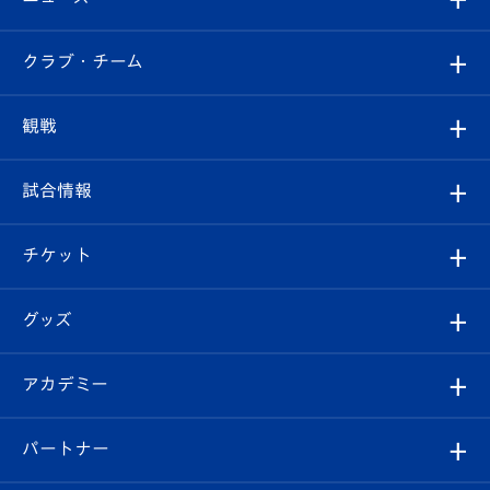
すべて
クラブ・チーム
トップチーム
クラブプロフィール
観戦
クラブ
フィロソフィー
観戦ルール
試合情報
試合情報
クラブ概要
観戦ツアー
試合日程/結果
チケット
ファンクラブ
エンブレム紹介
はじめての観戦ガイド
順位表
チケット
グッズ
チケット
選手プロフィール
Revive Team
フォトギャラリー
シーズンシート
オンラインショップ
アカデミー
イベント
スタッフプロフィール
スタジアムへのアクセス
スタジアムグルメ
V-LOVERS（ファンクラブ）
2026-27ユニフォーム
メディア
育成からのお知らせ
パートナー
マスコット紹介
ヴィヴィくんの長崎おもてなしガイド
はじめての観戦ガイド
プレイヤーズスイート
店舗情報