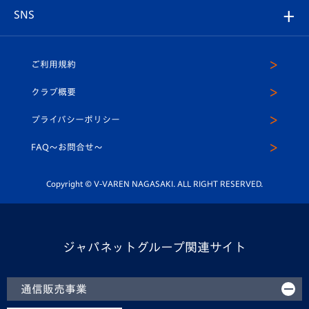
グッズ
アカデミー
チームスケジュール
V-EXPRESS
パートナー企業一覧
SNS
（ユニフォーム入場）
ホームタウン
U-18
クラブハウス（練習場）
パートナー募集
公式Twitter
ご利用規約
アカデミー
U-15
応援メディア
法人限定 VIP BOX
ヴィヴィくんインスタグラム
クラブ概要
スクール
U-12
メディア出演情報
プライバシーポリシー
公式LINE＠
スクール
FAQ〜お問合せ〜
平和祈念活動
Youtube公式チャンネル
ホームタウン活動
Copyright © V-VAREN NAGASAKI. ALL RIGHT RESERVED.
ジャパネットグループ関連サイト
通信販売事業