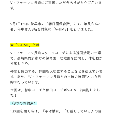
V・
ファーレン長崎にご声援いただきありがとうございま
す。
5月1日(木)に諫早市の「春日園保育所」にて、
年長さん7
名、年中さん8名を対象に「V-TIME」
を行いました。
★「V-TIME」とは
V・ファーレン長崎スクールコーチによる巡回活動の一環
で、
長崎県内21市町の保育園・幼稚園を訪問し、
体を動か
す楽しさや、
仲間と協力する、仲間を大切にすることなどを伝えていま
す。
また、“V・ファーレン長崎との交流の時間”
という目
的で行っています。
今回は、村中コーチと藤田コーチがV-TIMEを実施しまし
た！
〈3つのお約束〉
1.お話を聞く時は、「手は横に」「
お話ししている人の目