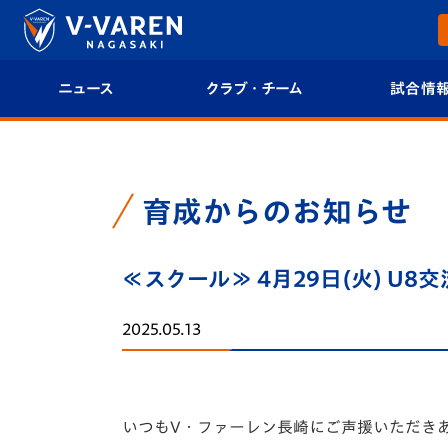
ニュース
クラブ・チーム
試合情
すべて
クラブプロフィール
試合日程/結果
トップチーム
フィロソフィー
試合情報
育成からのお知らせ
クラブ
クラブ概要
順位表
≪スクール≫ 4月29日(火) U
試合情報
エンブレム紹介
U-21 Jリーグ
2025.05.13
ファンクラブ
選手プロフィール
フォトギャラ
チケット
スタッフプロフィール
スタジアムグ
いつもV・ファーレン長崎にご声援いただき