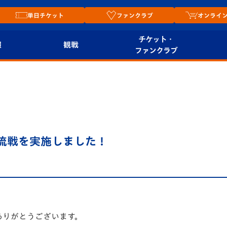
単日チケット
ファンクラブ
オンライ
チケット・
報
観戦
ファンクラブ
観戦ルール
チケット
オンラ
はじめての観戦ガイ
シーズンシート
2026
ド
ム
プレイヤーズスイート
Revive Team
店舗情
8交流戦を実施しました！
関連
V-LOVERS（ファン
スタジアムへのアク
クラブ）
セス
リー
ヴィヴィくんの長崎
ルメ
おもてなしガイド
ありがとうございます。