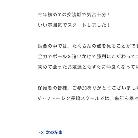
イベント
マスコット紹介
今年初めての交流戦で気合十分！
メディア
チームスケジュール
いい雰囲気でスタートしました！
グッズ
クラブハウス（練習
場）
試合の中では、たくさんの点を見ることがで
ホームタウン
応援メディア
全力でボールを追いかけて勝利にこだわって
アカデミー
初めて会ったお友達ともすぐに仲良くなって
平和祈念活動
スクール
ホームタウン活動
保護者の皆様、ご参加ありがとうございまし
V・ファーレン長崎スクールでは、来年も様
<< 次の記事