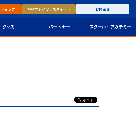
ン
ショップ
プレイヤーズ
スイート
お問合せ
グッズ
パートナー
スクール・
アカデミー
インショップ
パートナー企業一覧
アカデミー
-27ユニフォー
パートナー募集
U-18
法人限定 VIP BOX
U-15
報
U-12
スクール