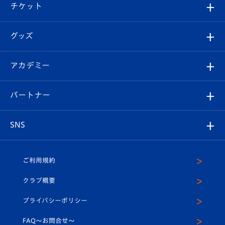
試合日程/結果
チケット
ファンクラブ
エンブレム紹介
はじめての観戦ガイド
順位表
チケット
グッズ
チケット
選手プロフィール
Revive Team
フォトギャラリー
シーズンシート
オンラインショップ
アカデミー
イベント
スタッフプロフィール
スタジアムへのアクセス
スタジアムグルメ
V-LOVERS（ファンクラブ）
2026-27ユニフォーム
メディア
育成からのお知らせ
パートナー
マスコット紹介
ヴィヴィくんの長崎おもてなしガイド
はじめての観戦ガイド
プレイヤーズスイート
店舗情報
グッズ
アカデミー
チームスケジュール
V-EXPRESS
パートナー企業一覧
SNS
（ユニフォーム入場）
ホームタウン
U-18
クラブハウス（練習場）
パートナー募集
公式Twitter
ご利用規約
アカデミー
U-15
応援メディア
法人限定 VIP BOX
ヴィヴィくんインスタグラム
クラブ概要
スクール
U-12
メディア出演情報
プライバシーポリシー
公式LINE＠
スクール
FAQ〜お問合せ〜
平和祈念活動