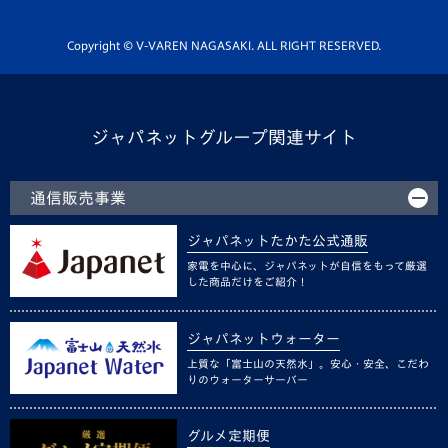
Youtube公式チャンネル
ホームタウン活動
Copyright © V-VAREN NAGASAKI. ALL RIGHT RESERVED.
ジャパネットグループ関連サイト
通信販売事業
ジャパネットたかた公式通販
家電を中心に、ジャパネットが自信をもって厳選
した商品だけをご紹介！
ジャパネットウォーター
上質な「富士山の天然水」。安心・安全、こだわ
りのウォーターサーバー
グルメ定期便