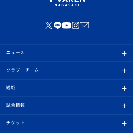
ニュース
すべて
クラブ・チーム
トップチーム
クラブプロフィール
観戦
クラブ
フィロソフィー
観戦ルール
試合情報
試合情報
クラブ概要
観戦ツアー
試合日程/結果
チケット
ファンクラブ
エンブレム紹介