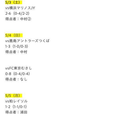
5/3（土）
vs横浜マリノスJY
2-6（0-4/2-2）
得点者：中村②
5/4（日）
vs鹿島アントラーズつくば
1-3（1-0/0-3）
得点者：中村
vsFC東京むさし
0-8（0-4/0-4）
得点者：なし
5/5（月）
vs柏レイソル
1-2（1-1/0-1）
得点者：浦田