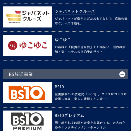
ジャパネットクルーズ
ジャパネットが磨き上げたおもてなしで、感動の豪
華クルーズ体験を。
ゆこゆこ
お客様の『良質な温泉旅』をお手伝い。国内の旅
館・宿・ホテルの宿泊予約サイト
BS放送事業
BS10
全国無料のBS放送局『BS10』。クイズにゴルフに
映画に麻雀、楽しい番組てんこ盛り！
BS10プレミアム
語り継がれる映画や音楽をお届けする、大人のた
めのエンタテインメントチャンネル