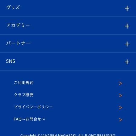
はじめての観戦ガイド
順位表
チケット
グッズ
チケット
選手プロフィール
Revive Team
フォトギャラリー
シーズンシート
オンラインショップ
アカデミー
イベント
スタッフプロフィール
スタジアムへのアクセス
スタジアムグルメ
V-LOVERS（ファンクラブ）
2026-27ユニフォーム
メディア
育成からのお知らせ
パートナー
マスコット紹介
ヴィヴィくんの長崎おもてなしガイド
はじめての観戦ガイド
プレイヤーズスイート
店舗情報
グッズ
アカデミー
チームスケジュール
V-EXPRESS
パートナー企業一覧
SNS
（ユニフォーム入場）
ホームタウン
U-18
クラブハウス（練習場）
パートナー募集
公式Twitter
ご利用規約
アカデミー
U-15
応援メディア
法人限定 VIP BOX
ヴィヴィくんインスタグラム
クラブ概要
スクール
U-12
メディア出演情報
プライバシーポリシー
公式LINE＠
スクール
FAQ〜お問合せ〜
平和祈念活動
Youtube公式チャンネル
ホームタウン活動
Copyright © V-VAREN NAGASAKI. ALL RIGHT RESERVED.