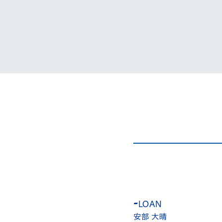
イベント
マスコット紹介
メディア
チームスケジュール
グッズ
クラブハウス（練習
場）
ホームタウン
応援メディア
アカデミー
平和祈念活動
スクール
ホームタウン活動
-
LOAN
-
LOAN
-
LO
西村 蓮音
安部 大晴
齋藤