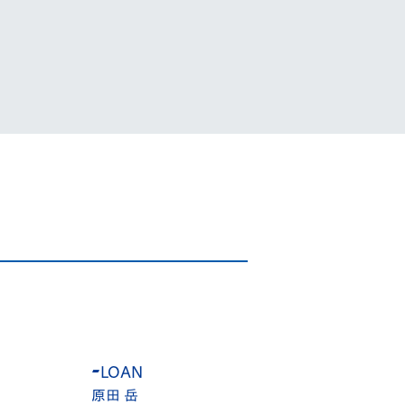
-
LOAN
1
GK
1
G
原田 岳
後藤 雅明
後