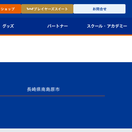
ン
ショップ
プレイヤーズ
スイート
お問合せ
グッズ
パートナー
スクール・
アカデミー
インショップ
パートナー企業一覧
アカデミー
-27ユニフォー
パートナー募集
U-18
法人限定 VIP BOX
U-15
報
U-12
長崎県南島原市
スクール