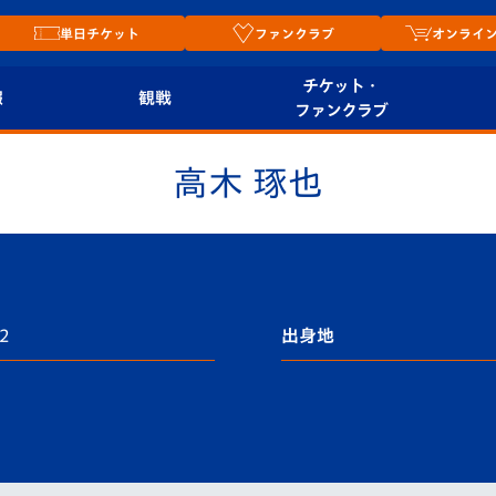
単日チケット
ファンクラブ
オンライ
チケット・
報
観戦
ファンクラブ
観戦ルール
チケット
オンラ
高木 琢也
はじめての観戦ガイ
シーズンシート
2026
ド
ム
プレイヤーズスイート
Revive Team
店舗情
関連
V-LOVERS（ファン
12
出身地
スタジアムへのアク
クラブ）
セス
リー
ヴィヴィくんの長崎
ルメ
おもてなしガイド