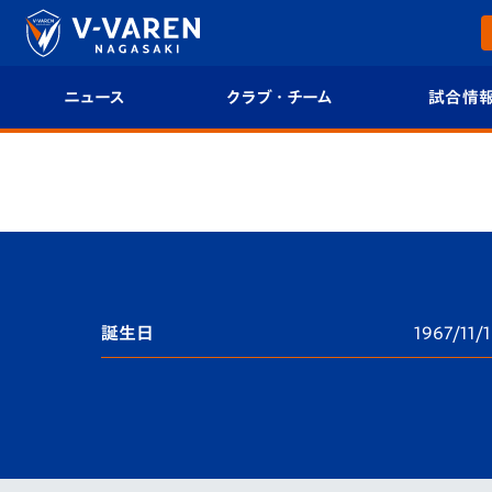
ニュース
クラブ・チーム
試合情
すべて
クラブプロフィール
試合日程/結果
トップチーム
フィロソフィー
試合情報
クラブ
クラブ概要
順位表
試合情報
エンブレム紹介
U-21 Jリーグ
誕生日
1967/11/
ファンクラブ
選手プロフィール
フォトギャラ
チケット
スタッフプロフィール
スタジアムグ