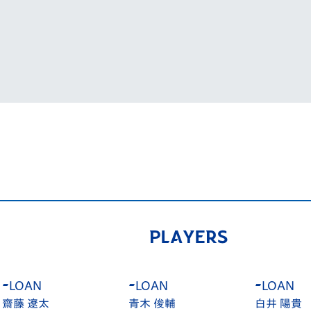
V-EXPRESS（ユニフ
ォーム入場）
PLAYERS
AN
-
LOAN
-
LOAN
 遼太
青木 俊輔
白井 陽貴