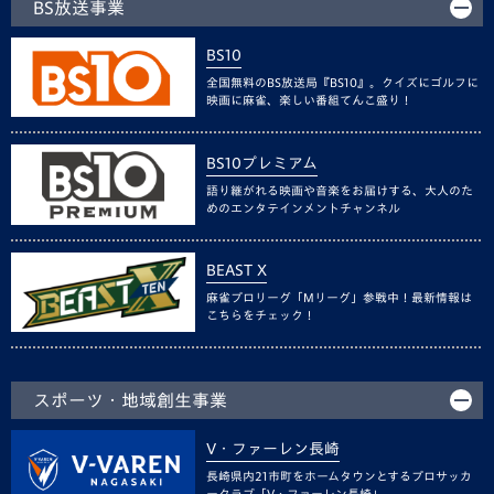
BS放送事業
BS10
全国無料のBS放送局『BS10』。クイズにゴルフに
映画に麻雀、楽しい番組てんこ盛り！
BS10プレミアム
語り継がれる映画や音楽をお届けする、大人のた
めのエンタテインメントチャンネル
BEAST X
麻雀プロリーグ「Mリーグ」参戦中！最新情報は
こちらをチェック！
スポーツ・地域創生事業
V・ファーレン長崎
長崎県内21市町をホームタウンとするプロサッカ
ークラブ「V・ファーレン長崎」