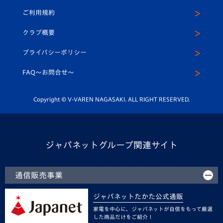
公式Twitter
ご利用規約
アカデミー
U-15
応援メディア
法人限定 VIP BOX
ヴィヴィくんインスタグラム
クラブ概要
スクール
U-12
メディア出演情報
プライバシーポリシー
公式LINE＠
スクール
FAQ〜お問合せ〜
平和祈念活動
Youtube公式チャンネル
ホームタウン活動
Copyright © V-VAREN NAGASAKI. ALL RIGHT RESERVED.
ジャパネットグループ関連サイト
通信販売事業
ジャパネットたかた公式通販
家電を中心に、ジャパネットが自信をもって厳選
した商品だけをご紹介！