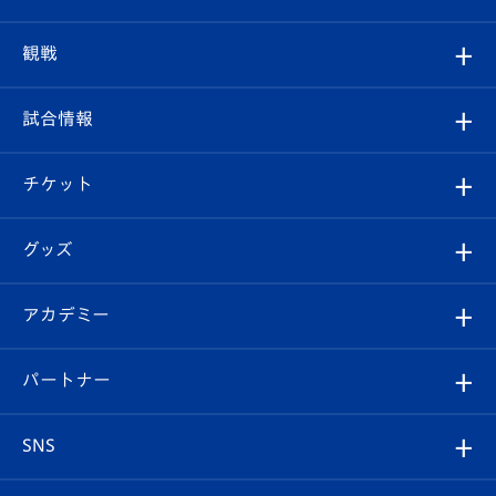
トップチーム
クラブプロフィール
観戦
クラブ
フィロソフィー
観戦ルール
試合情報
試合情報
クラブ概要
観戦ツアー
試合日程/結果
チケット
ファンクラブ
エンブレム紹介
はじめての観戦ガイド
順位表
チケット
グッズ
チケット
選手プロフィール
Revive Team
フォトギャラリー
シーズンシート
オンラインショップ
アカデミー
イベント
スタッフプロフィール
スタジアムへのアクセス
スタジアムグルメ
V-LOVERS（ファンクラブ）
2026-27ユニフォーム
メディア
育成からのお知らせ
パートナー
マスコット紹介
ヴィヴィくんの長崎おもてなしガイド
はじめての観戦ガイド
プレイヤーズスイート
店舗情報
グッズ
アカデミー
チームスケジュール
V-EXPRESS
パートナー企業一覧
SNS
（ユニフォーム入場）
ホームタウン
U-18
クラブハウス（練習場）
パートナー募集