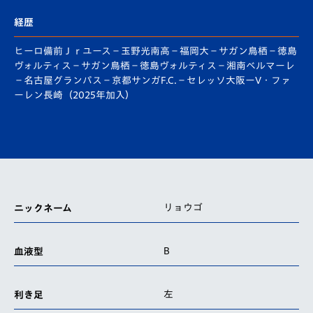
経歴
ヒーロ備前Ｊｒユース－玉野光南高－福岡大－サガン鳥栖－徳島
ヴォルティス－サガン鳥栖－徳島ヴォルティス－湘南ベルマーレ
－名古屋グランパス－京都サンガF.C.－セレッソ大阪ーV・ファ
ーレン長崎（2025年加入）
リョウゴ
ニックネーム
B
血液型
左
利き足