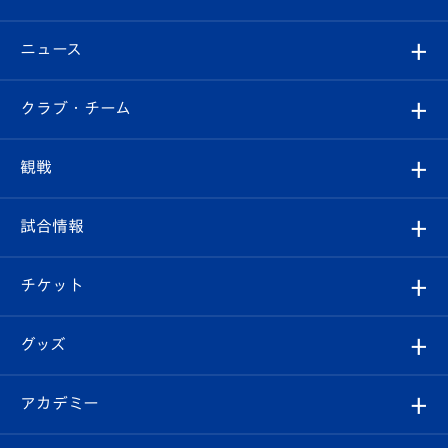
ニュース
すべて
クラブ・チーム
トップチーム
クラブプロフィール
観戦
クラブ
フィロソフィー
観戦ルール
試合情報
試合情報
クラブ概要
観戦ツアー
試合日程/結果
チケット
ファンクラブ
エンブレム紹介
はじめての観戦ガイド
順位表
チケット
グッズ
チケット
選手プロフィール
Revive Team
フォトギャラリー
シーズンシート
オンラインショップ
アカデミー
イベント
スタッフプロフィール
スタジアムへのアクセス
スタジアムグルメ
V-LOVERS（ファンクラブ）