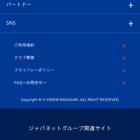
2026-27ユニフォーム
メディア
育成からのお知らせ
パートナー
マスコット紹介
ヴィヴィくんの長崎おもてなしガイド
はじめての観戦ガイド
プレイヤーズスイート
店舗情報
グッズ
アカデミー
チームスケジュール
V-EXPRESS
パートナー企業一覧
SNS
（ユニフォーム入場）
ホームタウン
U-18
クラブハウス（練習場）
パートナー募集
公式Twitter
ご利用規約
アカデミー
U-15
応援メディア
法人限定 VIP BOX
ヴィヴィくんインスタグラム
クラブ概要
スクール
U-12
メディア出演情報
プライバシーポリシー
公式LINE＠
スクール
FAQ〜お問合せ〜
平和祈念活動
Youtube公式チャンネル
ホームタウン活動
Copyright © V-VAREN NAGASAKI. ALL RIGHT RESERVED.
ジャパネットグループ関連サイト