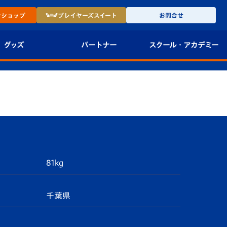
ン
ショップ
プレイヤーズ
スイート
お問合せ
グッズ
パートナー
スクール・
アカデミー
インショップ
パートナー企業一覧
アカデミー
-27ユニフォー
パートナー募集
U-18
法人限定 VIP BOX
U-15
報
U-12
81kg
スクール
千葉県