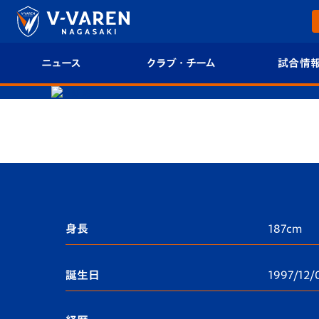
ニュース
クラブ・チーム
試合情
すべて
クラブプロフィール
試合日程/結果
トップチーム
フィロソフィー
試合情報
クラブ
クラブ概要
順位表
試合情報
エンブレム紹介
U-21 Jリーグ
身長
187cm
ファンクラブ
選手プロフィール
フォトギャラ
誕生日
1997/12/
チケット
スタッフプロフィール
スタジアムグ