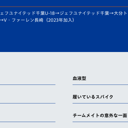
V-EXPRESS（ユニフ
ォーム入場）
→ジェフユナイテッド千葉U-18→ジェフユナイテッド千葉→大
→V・ファーレン長崎（2023年加入）
血液型
履いているスパイク
チームメイトの意外な一面