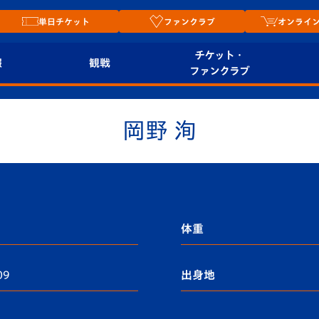
単日チケット
ファンクラブ
オンライ
チケット・
報
観戦
ファンクラブ
観戦ルール
チケット
オンラ
岡野 洵
はじめての観戦ガイ
シーズンシート
2026
ド
ム
プレイヤーズスイート
Revive Team
店舗情
関連
V-LOVERS（ファン
スタジアムへのアク
クラブ）
体重
セス
リー
09
出身地
ヴィヴィくんの長崎
ルメ
おもてなしガイド