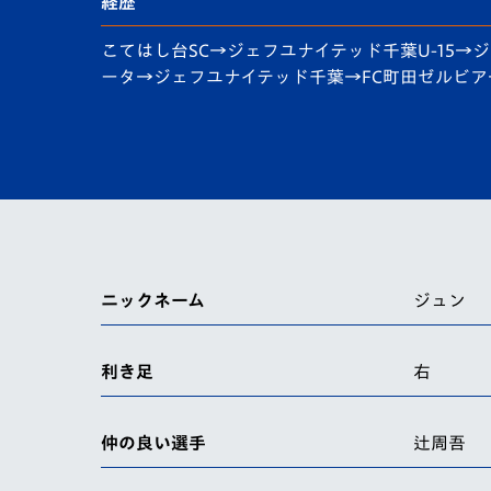
イベント
マスコット紹介
経歴
こてはし台SC→ジェフユナイテッド千葉U-15
メディア
チームスケジュール
ータ→ジェフユナイテッド千葉→FC町田ゼルビア
グッズ
クラブハウス（練習
場）
ホームタウン
応援メディア
アカデミー
平和祈念活動
スクール
ニックネーム
ジュン
ホームタウン活動
利き足
右
仲の良い選手
辻周吾