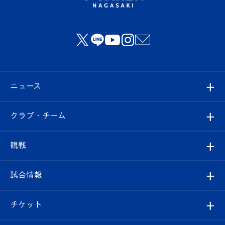
ニュース
すべて
クラブ・チーム
トップチーム
クラブプロフィール
観戦
クラブ
フィロソフィー
観戦ルール
試合情報
試合情報
クラブ概要
観戦ツアー
試合日程/結果
チケット
ファンクラブ
エンブレム紹介
はじめての観戦ガイド