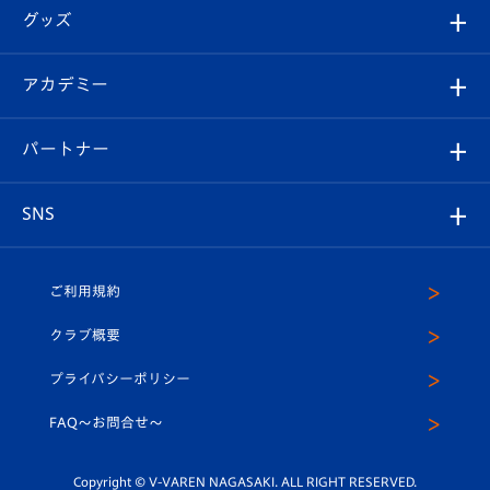
順位表
チケット
グッズ
チケット
選手プロフィール
Revive Team
フォトギャラリー
シーズンシート
オンラインショップ
アカデミー
イベント
スタッフプロフィール
スタジアムへのアクセス
スタジアムグルメ
V-LOVERS（ファンクラブ）
2026-27ユニフォーム
メディア
育成からのお知らせ
パートナー
マスコット紹介
ヴィヴィくんの長崎おもてなしガイド
はじめての観戦ガイド
プレイヤーズスイート
店舗情報
グッズ
アカデミー
チームスケジュール
V-EXPRESS
パートナー企業一覧
SNS
（ユニフォーム入場）
ホームタウン
U-18
クラブハウス（練習場）
パートナー募集
公式Twitter
ご利用規約
アカデミー
U-15
応援メディア
法人限定 VIP BOX
ヴィヴィくんインスタグラム
クラブ概要
スクール
U-12
メディア出演情報
プライバシーポリシー
公式LINE＠
スクール
FAQ〜お問合せ〜
平和祈念活動
Youtube公式チャンネル
ホームタウン活動
Copyright © V-VAREN NAGASAKI. ALL RIGHT RESERVED.