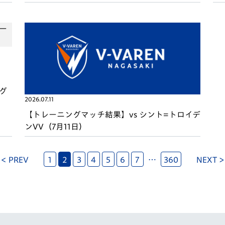
ーグ
2026.07.11
【トレーニングマッチ結果】vs シント=トロイデ
ンVV（7月11日）
< PREV
1
2
3
4
5
6
7
…
360
NEXT >