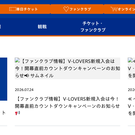
単日チケット
ファンクラブ
オンライ
チケット・
報
観戦
ファンクラブ
観戦ルール
チケット
オンラ
はじめての観戦ガイ
シーズンシート
2026
ド
ム
プレイヤーズスイート
Revive Team
店舗情
関連
V-LOVERS（ファン
2026.07.24
202
スタジアムへのアク
クラブ）
【ファンクラブ情報】V-LOVERS新規入会は今！
≪
セス
リー
開幕直前カウントダウンキャンペーンのお知らせ
V
ット
を
ヴィヴィくんの長崎
ルメ
おもてなしガイド