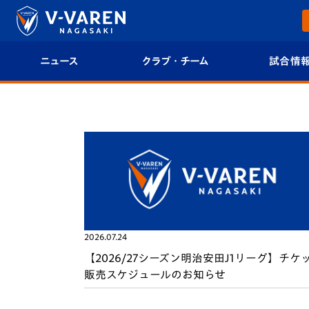
ニュース
クラブ・チーム
試合情
すべて
クラブプロフィール
試合日程/結果
トップチーム
フィロソフィー
試合情報
クラブ
クラブ概要
順位表
試合情報
エンブレム紹介
U-21 Jリーグ
2026.07.24
ファンクラブ
選手プロフィール
フォトギャラ
【2026/27シーズン明治安田J1リーグ】チケ
チケット
スタッフプロフィール
スタジアムグ
販売スケジュールのお知らせ