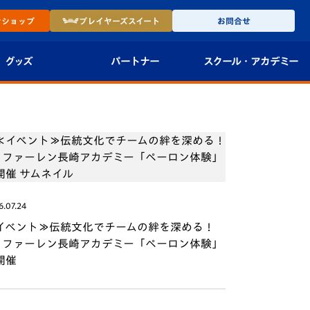
ン
ショップ
プレイヤーズ
スイート
お問合せ
グッズ
パートナー
スクール・
アカデミー
インショップ
パートナー企業一覧
アカデミー
-27ユニフォー
パートナー募集
U-18
法人限定 VIP BOX
U-15
報
U-12
6.07.24
イベント≫伝統文化でチームの絆を深める！
スクール
・ファーレン長崎アカデミー「ペーロン体験」
開催