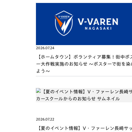
イベント
マスコット紹介
メディア
チームスケジュール
グッズ
クラブハウス（練習
場）
ホームタウン
2026.07.24
応援メディア
【ホームタウン】ボランティア募集！街中ポ
アカデミー
ー大作戦実施のお知らせ ～ポスターで街を染
平和祈念活動
よう～
スクール
ホームタウン活動
2026.07.22
【夏のイベント情報】V・ファーレン長崎サ