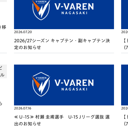
き移
2026.07.20
2026
2026/27シーズン キャプテン・副キャプテン決
【
定のお知らせ
（
も
2026.07.16
2026
≪Ｕ-15≫ 村瀬 圭甫選手 U-15 Jリーグ選抜 選
【
出のお知らせ
（