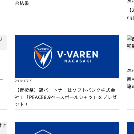
2026
合結果
【2
n
2026
ー
西
2026.07.21
籍
【青橙祭】冠パートナーはソフトバンク株式会
社！「PEACE8.9ベースボールシャツ」をプレゼ
ント！