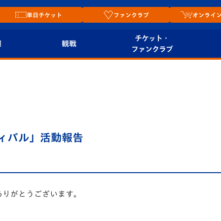
単日チケット
ファンクラブ
オンライ
チケット・
報
観戦
ファンクラブ
観戦ルール
チケット
オンラ
はじめての観戦ガイ
シーズンシート
2026
ド
ム
プレイヤーズスイート
Revive Team
店舗情
ティバル」活動報告
関連
V-LOVERS（ファン
スタジアムへのアク
クラブ）
セス
リー
ヴィヴィくんの長崎
ありがとうございます
。
ルメ
おもてなしガイド