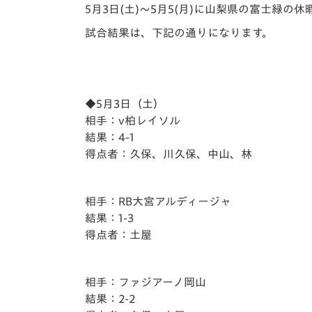
イベント
マスコット紹介
5月3日(土)～5月5(月)に山梨県の富士緑の
試合結果は、下記の通りになります。
メディア
チームスケジュール
グッズ
クラブハウス（練習
場）
◆5月3日（土）
ホームタウン
相手：v柏レイソル
応援メディア
結果：4-1
アカデミー
得点者：久保、川久保、中山、林
平和祈念活動
スクール
ホームタウン活動
相手：RB大宮アルディージャ
結果：1-3
得点者：土屋
相手：ファジアーノ岡山
結果：2-2