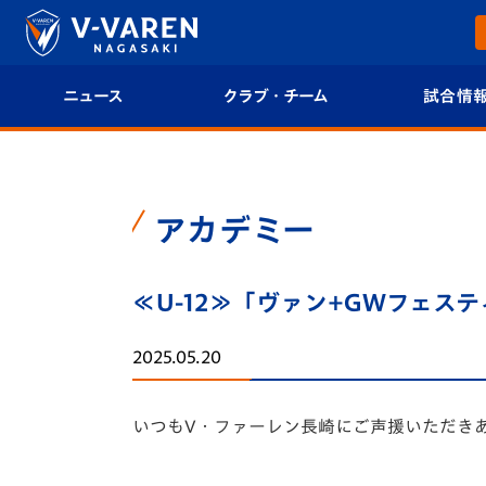
ニュース
クラブ・チーム
試合情
すべて
クラブプロフィール
試合日程/結果
トップチーム
フィロソフィー
試合情報
アカデミー
クラブ
クラブ概要
順位表
≪U-12≫「ヴァン+GWフェス
試合情報
エンブレム紹介
U-21 Jリーグ
2025.05.20
ファンクラブ
選手プロフィール
フォトギャラ
いつもV・ファーレン長崎にご声援いただき
チケット
スタッフプロフィール
スタジアムグ