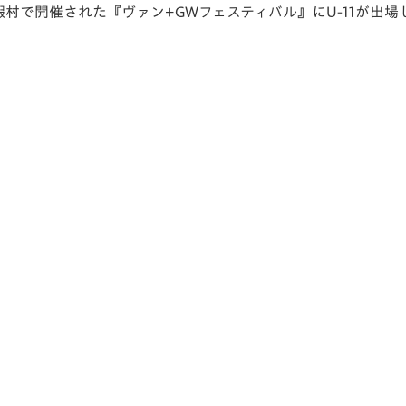
休暇村で開催さ
V-EXPRESS（ユニフ
れた『ヴァン+GWフェスティバル』にU-11が出場
ォーム入場）