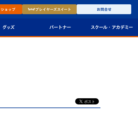
ン
ショップ
プレイヤーズ
スイート
お問合せ
グッズ
パートナー
スクール・
アカデミー
インショップ
パートナー企業一覧
アカデミー
-27ユニフォー
パートナー募集
U-18
法人限定 VIP BOX
U-15
報
U-12
スクール