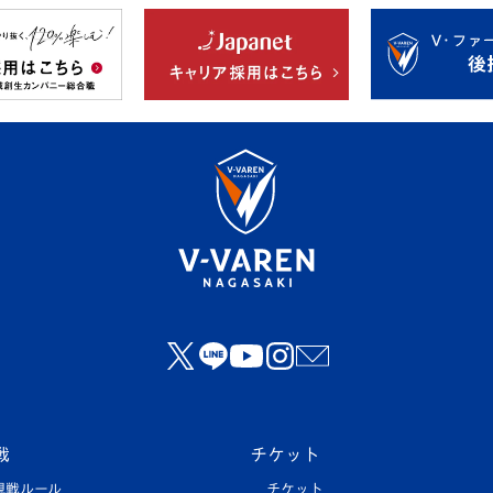
戦
チケット
観戦ルール
チケット