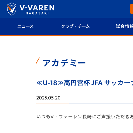
ニュース
クラブ・チーム
試合情
すべて
クラブプロフィール
試合日程/結果
トップチーム
フィロソフィー
試合情報
アカデミー
クラブ
クラブ概要
順位表
≪U-18≫高円宮杯 JFA サッカ
試合情報
エンブレム紹介
U-21 Jリーグ
2025.05.20
ファンクラブ
選手プロフィール
フォトギャラ
いつもV・ファーレン長崎にご声援いただき
チケット
スタッフプロフィール
スタジアムグ