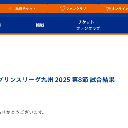
単日チケット
ファンクラブ
オンライ
チケット・
報
観戦
ファンクラブ
観戦ルール
チケット
オンラ
はじめての観戦ガイ
シーズンシート
2026
ド
ム
プレイヤーズスイート
Revive Team
店舗情
ープリンスリーグ九州 2025 第8節 試合結果
関連
V-LOVERS（ファン
スタジアムへのアク
クラブ）
セス
リー
ヴィヴィくんの長崎
ありがとうございます。
ルメ
おもてなしガイド