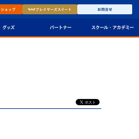
ン
ショップ
プレイヤーズ
スイート
お問合せ
グッズ
パートナー
スクール・
アカデミー
インショップ
パートナー企業一覧
アカデミー
-27ユニフォー
パートナー募集
U-18
法人限定 VIP BOX
U-15
報
U-12
スクール