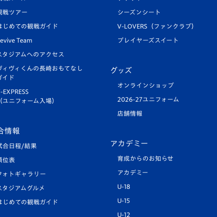
観戦ツアー
シーズンシート
はじめての観戦ガイド
V-LOVERS（ファンクラブ）
evive Team
プレイヤーズスイート
スタジアムへのアクセス
ヴィヴィくんの長崎おもてなし
グッズ
ガイド
オンラインショップ
-EXPRESS
2026-27ユニフォーム
（ユニフォーム入場）
店舗情報
合情報
アカデミー
試合日程/結果
育成からのお知らせ
順位表
アカデミー
フォトギャラリー
U-18
スタジアムグルメ
U-15
はじめての観戦ガイド
U-12