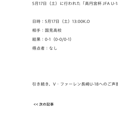
イベント
マスコット紹介
5月17日（土）に行われた「️高円宮杯 JFA 
メディア
チームスケジュール
日時：5月17日（土）13:00K.O
グッズ
クラブハウス（練習
相手：国見高校
場）
結果：0-1（0-0/0-1）
ホームタウン
応援メディア
得点者：なし
アカデミー
平和祈念活動
スクール
ホームタウン活動
引き続き、V・ファーレン長崎U-18へのご
<< 次の記事