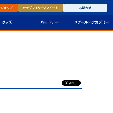
ン
ショップ
プレイヤーズ
スイート
お問合せ
グッズ
パートナー
スクール・
アカデミー
インショップ
パートナー企業一覧
アカデミー
-27ユニフォー
パートナー募集
U-18
法人限定 VIP BOX
U-15
報
U-12
スクール