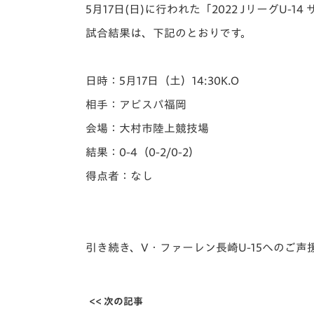
イベント
マスコット紹介
5月17日(日)に行われた「️2022 JリーグU
試合結果は、下記のとおりです。
メディア
チームスケジュール
グッズ
クラブハウス（練習
日時：5月17日（土）14:30K.O
場）
相手：アビスパ福岡
ホームタウン
応援メディア
会場：大村市陸上競技場
アカデミー
結果：0-4（0-2/0-2）
平和祈念活動
得点者：なし
スクール
ホームタウン活動
引き続き、V・ファーレン長崎U-15へのご
<< 次の記事