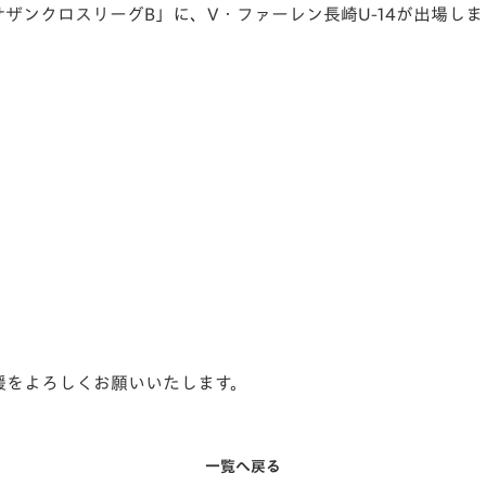
-14 サザンクロスリーグB」に、V・ファーレン長崎U-14が出場し
V-EXPRESS（ユニフ
ォーム入場）
声援をよろしくお願いいたします。
一覧へ戻る