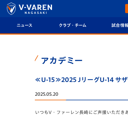
ニュース
クラブ・チーム
試合情
すべて
クラブプロフィール
試合日程/結果
トップチーム
フィロソフィー
試合情報
アカデミー
クラブ
クラブ概要
順位表
≪U-15≫2025 JリーグU-1
試合情報
エンブレム紹介
U-21 Jリーグ
2025.05.20
ファンクラブ
選手プロフィール
フォトギャラ
いつもV・ファーレン長崎にご声援いただき
チケット
スタッフプロフィール
スタジアムグ