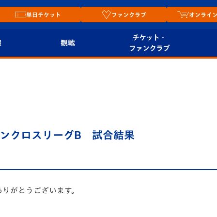
単日チケット
ファンクラブ
オンライ
チケット・
報
観戦
ファンクラブ
観戦ルール
チケット
オンラ
はじめての観戦ガイ
シーズンシート
2026
ド
ム
プレイヤーズスイート
Revive Team
店舗情
4 サザンクロスリーグB 試合結果
関連
V-LOVERS（ファン
スタジアムへのアク
クラブ）
セス
リー
ヴィヴィくんの長崎
ありがとうございます。
ルメ
おもてなしガイド