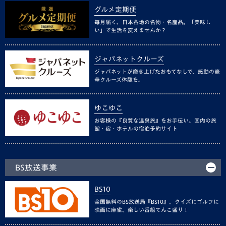
グルメ定期便
毎月届く、日本各地の名物・名産品。「美味し
い」で生活を変えませんか？
ジャパネットクルーズ
ジャパネットが磨き上げたおもてなしで、感動の豪
華クルーズ体験を。
ゆこゆこ
お客様の『良質な温泉旅』をお手伝い。国内の旅
館・宿・ホテルの宿泊予約サイト
BS放送事業
BS10
全国無料のBS放送局『BS10』。クイズにゴルフに
映画に麻雀、楽しい番組てんこ盛り！