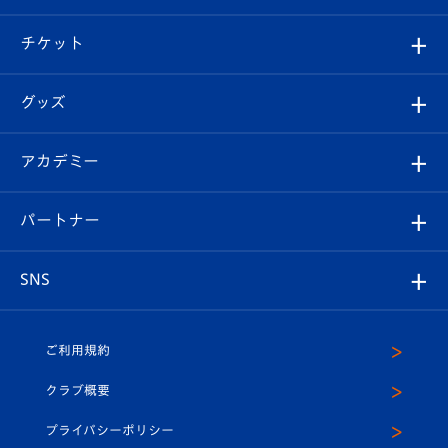
試合情報
クラブ概要
観戦ツアー
試合日程/結果
チケット
ファンクラブ
エンブレム紹介
はじめての観戦ガイド
順位表
チケット
グッズ
チケット
選手プロフィール
Revive Team
フォトギャラリー
シーズンシート
オンラインショップ
アカデミー
イベント
スタッフプロフィール
スタジアムへのアクセス
スタジアムグルメ
V-LOVERS（ファンクラブ）
2026-27ユニフォーム
メディア
育成からのお知らせ
パートナー
マスコット紹介
ヴィヴィくんの長崎おもてなしガイド
はじめての観戦ガイド
プレイヤーズスイート
店舗情報
グッズ
アカデミー
チームスケジュール
V-EXPRESS
パートナー企業一覧
SNS
（ユニフォーム入場）
ホームタウン
U-18
クラブハウス（練習場）
パートナー募集
公式Twitter
ご利用規約
アカデミー
U-15
応援メディア
法人限定 VIP BOX
ヴィヴィくんインスタグラム
クラブ概要
スクール
U-12
メディア出演情報
プライバシーポリシー
公式LINE＠