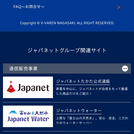
スクール
FAQ〜お問合せ〜
平和祈念活動
Youtube公式チャンネル
ホームタウン活動
Copyright © V-VAREN NAGASAKI. ALL RIGHT RESERVED.
ジャパネットグループ関連サイト
通信販売事業
ジャパネットたかた公式通販
家電を中心に、ジャパネットが自信をもって厳選
した商品だけをご紹介！
ジャパネットウォーター
上質な「富士山の天然水」。安心・安全、こだわ
りのウォーターサーバー