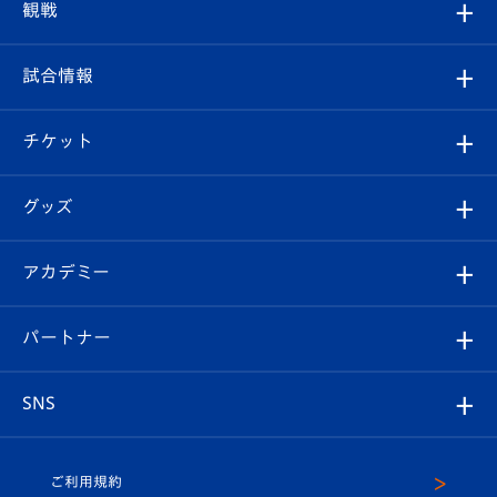
クラブプロフィール
観戦
クラブ
フィロソフィー
観戦ルール
試合情報
試合情報
クラブ概要
観戦ツアー
試合日程/結果
チケット
ファンクラブ
エンブレム紹介
はじめての観戦ガイド
順位表
チケット
グッズ
チケット
選手プロフィール
Revive Team
フォトギャラリー
シーズンシート
オンラインショップ
アカデミー
イベント
スタッフプロフィール
スタジアムへのアクセス
スタジアムグルメ
V-LOVERS（ファンクラブ）
2026-27ユニフォーム
メディア
育成からのお知らせ
パートナー
マスコット紹介
ヴィヴィくんの長崎おもてなしガイド
はじめての観戦ガイド
プレイヤーズスイート
店舗情報
グッズ
アカデミー
チームスケジュール
V-EXPRESS
パートナー企業一覧
SNS
（ユニフォーム入場）
ホームタウン
U-18
クラブハウス（練習場）
パートナー募集
公式Twitter
ご利用規約
アカデミー