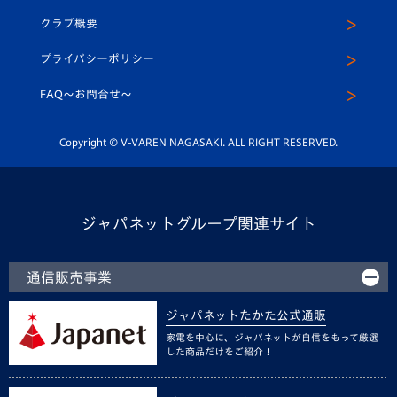
U-15
応援メディア
法人限定 VIP BOX
ヴィヴィくんインスタグラム
クラブ概要
スクール
U-12
メディア出演情報
プライバシーポリシー
公式LINE＠
スクール
FAQ〜お問合せ〜
平和祈念活動
Youtube公式チャンネル
ホームタウン活動
Copyright © V-VAREN NAGASAKI. ALL RIGHT RESERVED.
ジャパネットグループ関連サイト
通信販売事業
ジャパネットたかた公式通販
家電を中心に、ジャパネットが自信をもって厳選
した商品だけをご紹介！