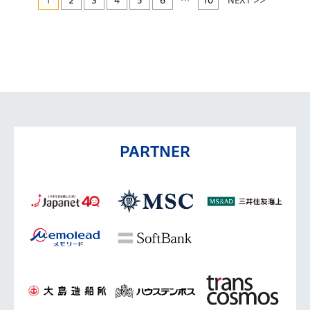
1
2
3
4
5
6
…
10
NEXT >>
PARTNER