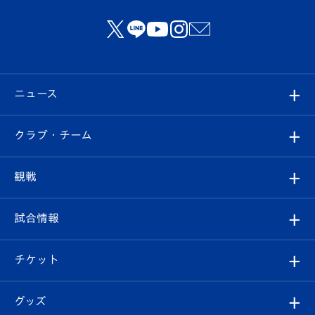
ニュース
すべて
クラブ・チーム
トップチーム
クラブプロフィール
観戦
クラブ
フィロソフィー
観戦ルール
試合情報
試合情報
クラブ概要
観戦ツアー
試合日程/結果
チケット
ファンクラブ
エンブレム紹介
はじめての観戦ガイド
順位表
チケット
グッズ
チケット
選手プロフィール