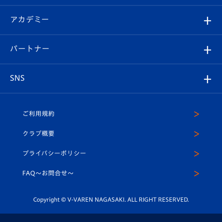
Revive Team
フォトギャラリー
シーズンシート
オンラインショップ
アカデミー
イベント
スタッフプロフィール
スタジアムへのアクセス
スタジアムグルメ
V-LOVERS（ファンクラブ）
2026-27ユニフォーム
メディア
育成からのお知らせ
パートナー
マスコット紹介
ヴィヴィくんの長崎おもてなしガイド
はじめての観戦ガイド
プレイヤーズスイート
店舗情報
グッズ
アカデミー
チームスケジュール
V-EXPRESS
パートナー企業一覧
SNS
（ユニフォーム入場）
ホームタウン
U-18
クラブハウス（練習場）
パートナー募集
公式Twitter
ご利用規約
アカデミー
U-15
応援メディア
法人限定 VIP BOX
ヴィヴィくんインスタグラム
クラブ概要
スクール
U-12
メディア出演情報
プライバシーポリシー
公式LINE＠
スクール
FAQ〜お問合せ〜
平和祈念活動
Youtube公式チャンネル
ホームタウン活動
Copyright © V-VAREN NAGASAKI. ALL RIGHT RESERVED.