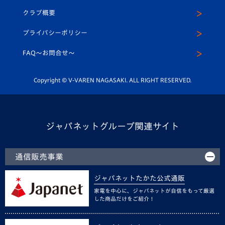
U-15
応援メディア
法人限定 VIP BOX
ヴィヴィくんインスタグラム
クラブ概要
スクール
U-12
メディア出演情報
プライバシーポリシー
公式LINE＠
スクール
FAQ〜お問合せ〜
平和祈念活動
Youtube公式チャンネル
ホームタウン活動
Copyright © V-VAREN NAGASAKI. ALL RIGHT RESERVED.
ジャパネットグループ関連サイト
通信販売事業
ジャパネットたかた公式通販
家電を中心に、ジャパネットが自信をもって厳選
した商品だけをご紹介！