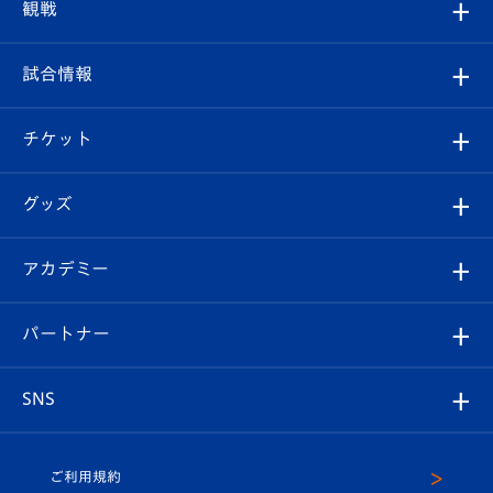
クラブプロフィール
観戦
クラブ
フィロソフィー
観戦ルール
試合情報
試合情報
クラブ概要
観戦ツアー
試合日程/結果
チケット
ファンクラブ
エンブレム紹介
はじめての観戦ガイド
順位表
チケット
グッズ
チケット
選手プロフィール
Revive Team
フォトギャラリー
シーズンシート
オンラインショップ
アカデミー
イベント
スタッフプロフィール
スタジアムへのアクセス
スタジアムグルメ
V-LOVERS（ファンクラブ）
2026-27ユニフォーム
メディア
育成からのお知らせ
パートナー
マスコット紹介
ヴィヴィくんの長崎おもてなしガイド
はじめての観戦ガイド
プレイヤーズスイート
店舗情報
グッズ
アカデミー
チームスケジュール
V-EXPRESS
パートナー企業一覧
SNS
（ユニフォーム入場）
ホームタウン
U-18
クラブハウス（練習場）
パートナー募集
公式Twitter
ご利用規約
アカデミー