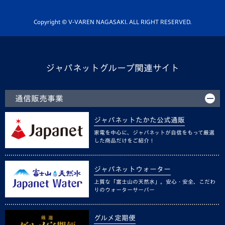
Youtube公式チャンネル
ホームタウン活動
Copyright © V-VAREN NAGASAKI. ALL RIGHT RESERVED.
ジャパネットグループ関連サイト
通信販売事業
ジャパネットたかた公式通販
家電を中心に、ジャパネットが自信をもって厳選
した商品だけをご紹介！
ジャパネットウォーター
上質な「富士山の天然水」。安心・安全、こだわ
りのウォーターサーバー
グルメ定期便