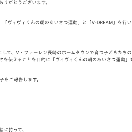
ありがとうございます。
V-EXPRESS（ユニフ
ォーム入場）
、
「ヴィヴィくんの朝のあいさつ運動」
と
「V-DREAM」
を行い
として、V・ファーレン長崎のホームタウンで育つ子どもたち
さを伝えることを目的に
「ヴィヴィくんの朝のあいさつ運動」
様子をご報告します。
緒に持って、