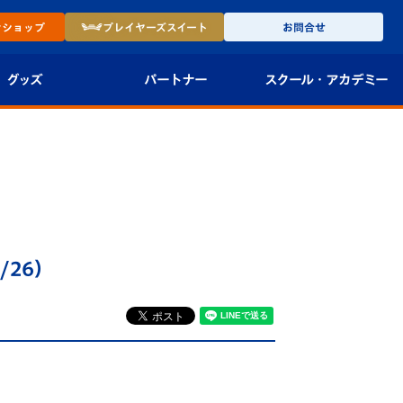
ン
ショップ
プレイヤーズ
スイート
お問合せ
グッズ
パートナー
スクール・
アカデミー
インショップ
パートナー企業一覧
アカデミー
-27ユニフォー
パートナー募集
U-18
法人限定 VIP BOX
U-15
報
/26）
U-12
スクール