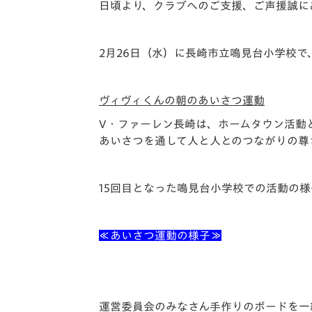
イベント
マスコット紹介
日頃より、クラブへのご支援、ご声援誠に
メディア
チームスケジュール
2月26日（水）に長崎市立鳴見台小学校で
グッズ
クラブハウス（練習
場）
ヴィヴィくんの朝のあいさつ運動
ホームタウン
応援メディア
V・ファーレン長崎は、ホームタウン活動
あいさつを通して人と人とのつながりの尊
アカデミー
平和祈念活動
スクール
15回目となった鳴見台小学校での活動の
ホームタウン活動
≪あいさつ運動の様子≫
運営委員会のみなさん手作りのボードを一