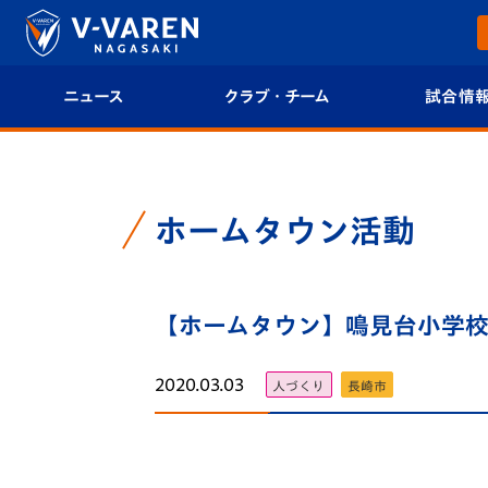
ニュース
クラブ・チーム
試合情
すべて
クラブプロフィール
試合日程/結果
トップチーム
フィロソフィー
試合情報
ホームタウン活動
クラブ
クラブ概要
順位表
試合情報
【ホームタウン】鳴見台小学校で
エンブレム紹介
U-21 Jリーグ
ファンクラブ
選手プロフィール
フォトギャラ
2020.03.03
人づくり
長崎市
チケット
スタッフプロフィール
スタジアムグ