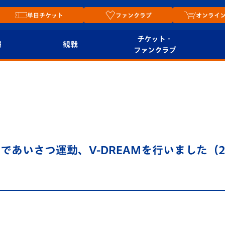
単日チケット
ファンクラブ
オンライ
チケット・
報
観戦
ファンクラブ
観戦ルール
チケット
オンラ
はじめての観戦ガイ
シーズンシート
2026
ド
ム
プレイヤーズスイート
Revive Team
店舗情
あいさつ運動、V-DREAMを行いました（2
関連
V-LOVERS（ファン
スタジアムへのアク
クラブ）
セス
リー
ヴィヴィくんの長崎
ルメ
おもてなしガイド