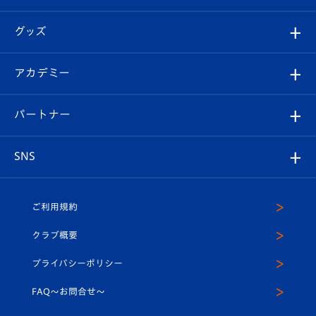
ファンクラブ
エンブレム紹介
はじめての観戦ガイド
順位表
チケット
グッズ
チケット
選手プロフィール
Revive Team
フォトギャラリー
シーズンシート
オンラインショップ
アカデミー
イベント
スタッフプロフィール
スタジアムへのアクセス
スタジアムグルメ
V-LOVERS（ファンクラブ）
2026-27ユニフォーム
メディア
育成からのお知らせ
パートナー
マスコット紹介
ヴィヴィくんの長崎おもてなしガイド
はじめての観戦ガイド
プレイヤーズスイート
店舗情報
グッズ
アカデミー
チームスケジュール
V-EXPRESS
パートナー企業一覧
SNS
（ユニフォーム入場）
ホームタウン
U-18
クラブハウス（練習場）
パートナー募集
公式Twitter
ご利用規約
アカデミー
U-15
応援メディア
法人限定 VIP BOX
ヴィヴィくんインスタグラム
クラブ概要
スクール
U-12
メディア出演情報
プライバシーポリシー
公式LINE＠
スクール
FAQ〜お問合せ〜
平和祈念活動
Youtube公式チャンネル