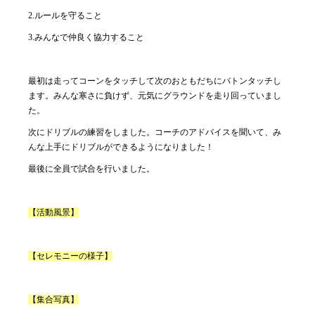
2.
ルールを守ること
3.
みんなで仲良く協力すること
最初は走ってコーンをタッチして次のおともだちにバトンタッチし
ます。みんな寒さに負けず、元気にグラウンドを走り回っていまし
た。
次にドリブルの練習をしました。コーチのアドバイスを聞いて、み
んな上手にドリブルができるようになりました！
最後に全員で試合を行いました。
【活動風景】
【セレモニーの様子】
【集合写真】