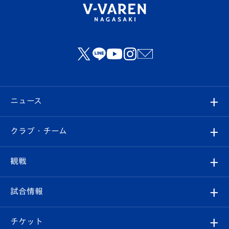
ニュース
すべて
クラブ・チーム
トップチーム
クラブプロフィール
観戦
クラブ
フィロソフィー
観戦ルール
試合情報
試合情報
クラブ概要
観戦ツアー
試合日程/結果
チケット