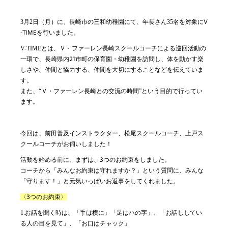
3
月2日（月）に、長崎市の三和幼稚園にて、年長さん35名を対象に
V
-TIME
を行いました。
V-TIME
とは、Ｖ・ファーレン長崎スクールコーチによる巡回活動の
一環で、長崎県内
21
市町の保育園・幼稚園を訪問し、体を動かす楽
しさや、仲間と協力する、仲間を大切にすることなどを伝えていま
す。
また、“Ｖ・ファーレン長崎との交流の時間”という目的で行ってい
ます。
今回は、前田普及インストラクター、松尾スクールコーチ、上戸ス
クールコーチがお伺いしました！
活動を始める前に、まずは、
3
つのお約束をしました。
コーチから「みんなお約束は守れますか？」という質問に、みんな
「守ります！」と元気いっぱいお返事をしてくれました。
〈
3
つのお約束〉
1.
お話を聞く時は、「手は横に」「足はハの字」、「お話ししてい
る人の目を見て」、「お口はチャック」