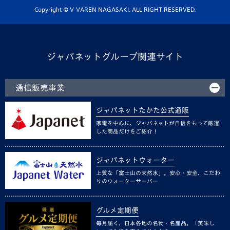
ホームタウン活動
Copyright © V-VAREN NAGASAKI. ALL RIGHT RESERVED.
ジャパネットグループ関連サイト
通信販売事業
ジャパネットたかた公式通販
家電を中心に、ジャパネットが自信をもって厳選
した商品だけをご紹介！
ジャパネットウォーター
上質な「富士山の天然水」。安心・安全、こだわ
りのウォーターサーバー
グルメ定期便
毎月届く、日本各地の名物・名産品。「美味し