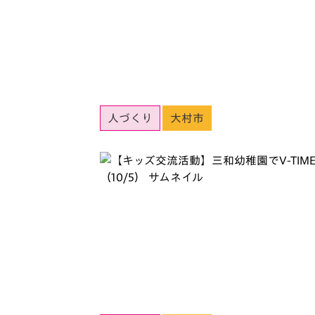
人づくり
大村市