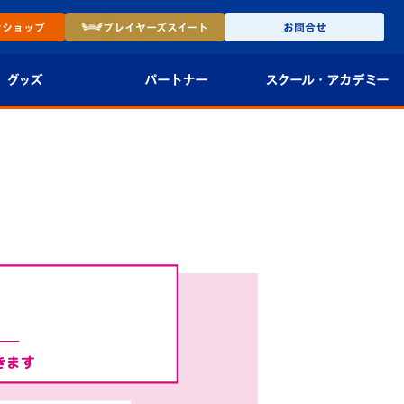
ン
ショップ
プレイヤーズ
スイート
お問合せ
グッズ
パートナー
スクール・
アカデミー
インショップ
パートナー企業一覧
アカデミー
-27ユニフォー
パートナー募集
U-18
法人限定 VIP BOX
U-15
報
U-12
スクール