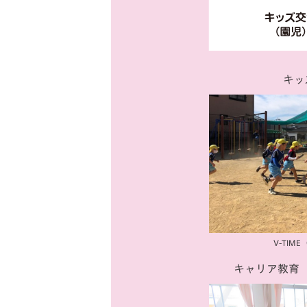
イベント
マスコット紹介
メディア
チームスケジュール
グッズ
クラブハウス（練習
キッ
場）
ホームタウン
応援メディア
アカデミー
平和祈念活動
スクール
ホームタウン活動
V-TIME
キャリア教育