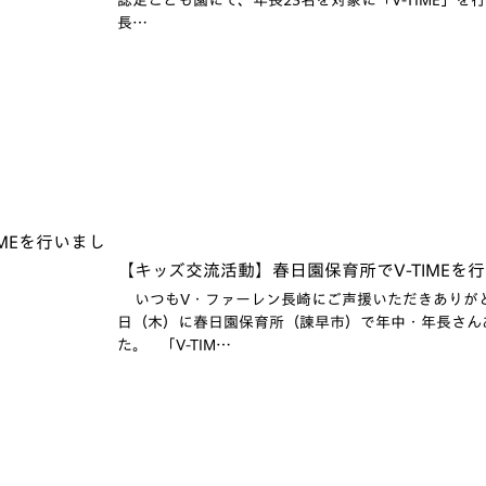
認定こども園にて、年長23名を対象に「V-TIME」を行
長…
【キッズ交流活動】春日園保育所でV-TIMEを行
いつもV・ファーレン長崎にご声援いただきありがと
日（木）に春日園保育所（諫早市）で年中・年長さんあわ
た。 「V-TIM…