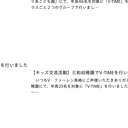
りあこども園」にて、年長46名を対象に「V-TIME
ラスごと２つのグループで行いまし…
【キッズ交流活動】三和幼稚園でV-TIMEを行い
いつもV・ファーレン長崎にご声援いただきありがとう
稚園にて、年長23名を対象に「V-TIME」を行いました
ー…