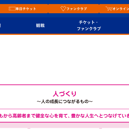
単日チケット
ファンクラブ
オンライ
チケット・
報
観戦
ファンクラブ
観戦ルール
チケット
オンラ
はじめての観戦ガイ
シーズンシート
2026
ド
ム
プレイヤーズスイート
Revive Team
店舗情
関連
V-LOVERS（ファン
スタジアムへのアク
クラブ）
セス
リー
ヴィヴィくんの長崎
ルメ
おもてなしガイド