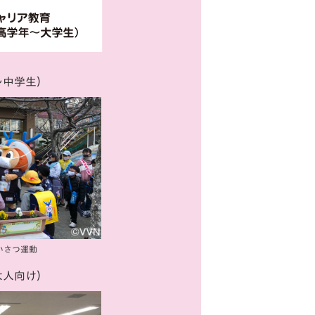
〜中学生）
いさつ運動
大人向け）