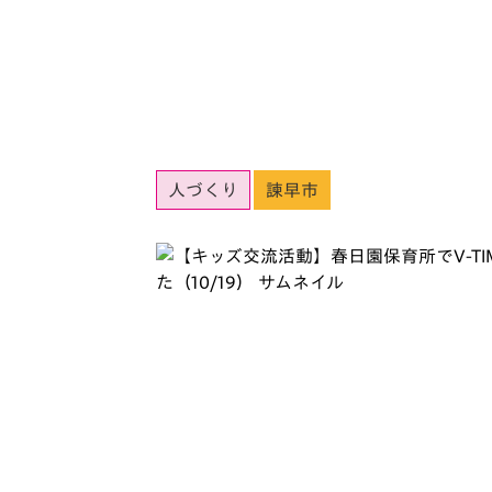
人づくり
諫早市