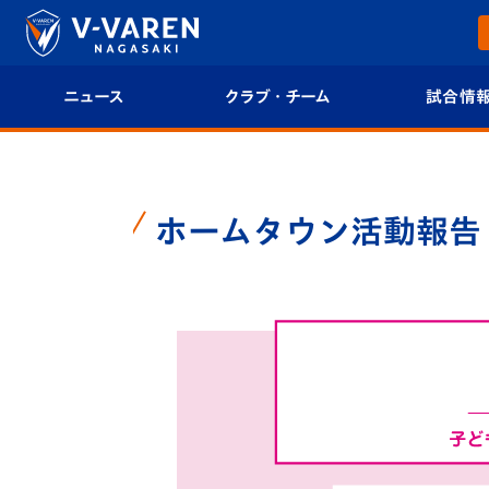
ニュース
クラブ・チーム
試合情
すべて
クラブプロフィール
試合日程/結果
トップチーム
フィロソフィー
試合情報
ホームタウン活動報告
クラブ
クラブ概要
順位表
試合情報
エンブレム紹介
U-21 Jリーグ
ファンクラブ
選手プロフィール
フォトギャラ
チケット
スタッフプロフィール
スタジアムグ