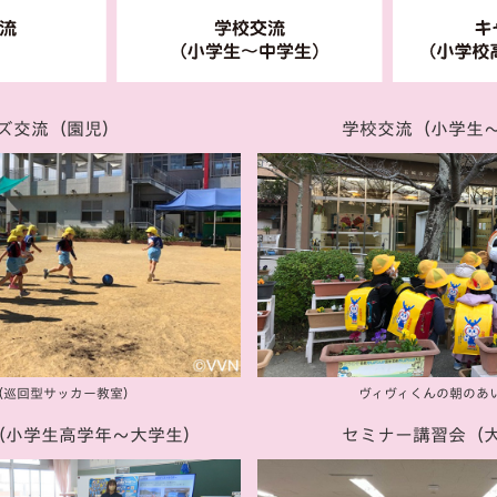
V-EXPRESS（ユニフ
ォーム入場）
ズ交流
（園児）
学校交流
（小学生
（巡回型サッカー教室）
ヴィヴィくんの朝の
あ
（小学生高学年〜大学生）
セミナー講習会
（