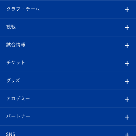
すべて
クラブ・チーム
トップチーム
クラブプロフィール
観戦
クラブ
フィロソフィー
観戦ルール
試合情報
試合情報
クラブ概要
観戦ツアー
試合日程/結果
チケット
ファンクラブ
エンブレム紹介
はじめての観戦ガイド
順位表
チケット
グッズ
チケット
選手プロフィール
Revive Team
フォトギャラリー
シーズンシート
オンラインショップ
アカデミー
イベント
スタッフプロフィール
スタジアムへのアクセス
スタジアムグルメ
V-LOVERS（ファンクラブ）
2026-27ユニフォーム
メディア
育成からのお知らせ
パートナー
マスコット紹介
ヴィヴィくんの長崎おもてなしガイド
はじめての観戦ガイド
プレイヤーズスイート
店舗情報
グッズ
アカデミー
チームスケジュール
V-EXPRESS
パートナー企業一覧
SNS