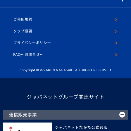
（ユニフォーム入場）
ホームタウン
U-18
クラブハウス（練習場）
パートナー募集
公式Twitter
ご利用規約
アカデミー
U-15
応援メディア
法人限定 VIP BOX
ヴィヴィくんインスタグラム
クラブ概要
スクール
U-12
メディア出演情報
プライバシーポリシー
公式LINE＠
スクール
FAQ〜お問合せ〜
平和祈念活動
Youtube公式チャンネル
ホームタウン活動
Copyright © V-VAREN NAGASAKI. ALL RIGHT RESERVED.
ジャパネットグループ関連サイト
通信販売事業
ジャパネットたかた公式通販