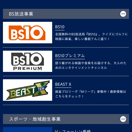
BS放送事業
BS10
全国無料のBS放送局『BS10』。クイズにゴルフに
映画に麻雀、楽しい番組てんこ盛り！
BS10プレミアム
語り継がれる映画や音楽をお届けする、大人のた
めのエンタテインメントチャンネル
BEAST X
麻雀プロリーグ「Mリーグ」参戦中！最新情報は
こちらをチェック！
スポーツ・地域創生事業
V・ファーレン長崎