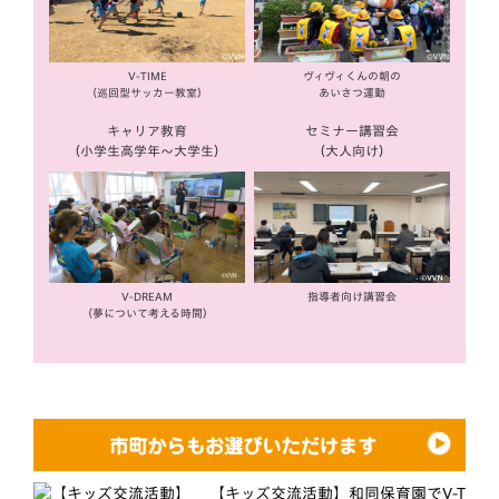
V-TIME
ヴィヴィくんの朝の
（巡回型サッカー教室）
あいさつ運動
キャリア教育
セミナー講習会
（小学生高学年〜大学生）
（大人向け）
V-DREAM
指導者向け講習会
（夢について考える時間）
【キッズ交流活動】和同保育園でV-T