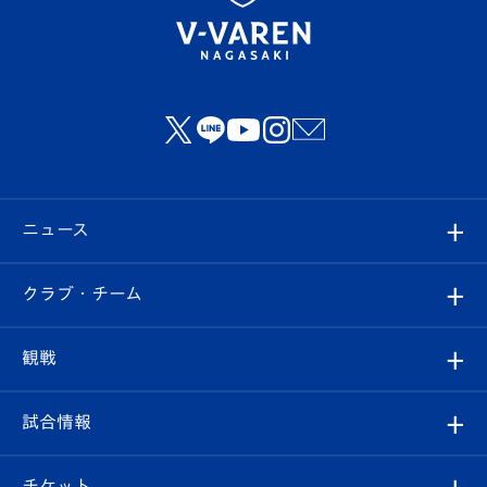
ニュース
すべて
クラブ・チーム
トップチーム
クラブプロフィール
観戦
クラブ
フィロソフィー
観戦ルール
試合情報
試合情報
クラブ概要
観戦ツアー
試合日程/結果
チケット