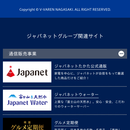
ホームタウン活動
Copyright © V-VAREN NAGASAKI. ALL RIGHT RESERVED.
ジャパネットグループ関連サイト
通信販売事業
ジャパネットたかた公式通販
家電を中心に、ジャパネットが自信をもって厳選
した商品だけをご紹介！
ジャパネットウォーター
上質な「富士山の天然水」。安心・安全、こだわ
りのウォーターサーバー
グルメ定期便
毎月届く、日本各地の名物・名産品。「美味し