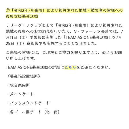
⑦「令和2年7月豪雨」により被災された地域・被災者の皆様への
復興支援募金活動
Ｊリーグ・Ｊクラブとして「令和2年7月豪雨」により被災された
地域の復興へのお力添えを行いたく、V・ファーレン長崎では、7
月11日（土）愛媛戦に実施した「TEAM AS ONE募金活動」を7月
25日（土）京都戦でも実施することとなりました。
ご来場の皆様には、ご理解とご協力を賜りますよう、心よりお願
い申し上げます。
TEAM AS ONE募金活動の詳細は
こちら
をご確認ください。
〈募金箱設置場所〉
・総合案内所
・メインゲート
・バックスタンドゲート
・各ゴール裏ゲート（北・南）