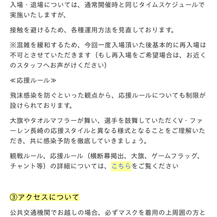
入場・退場については、通常開催時と同じタイムスケジュールで
実施いたしますが、
接触を避けるため、各種運用方法を見直しております。
※混雑を緩和するため、今回一度入場頂いた後基本的に再入場は
不可とさせていただきます（もし再入場をご希望場合は、お近く
のスタッフへお声がけください）
≪応援ルール≫
飛沫感染を防ぐといった観点から、応援ルールについても制限が
設けられております。
大旗やタオルマフラーが舞い、選手を鼓舞していただくV・ファ
ーレン長崎の応援スタイルと異なる様式となることをご理解いた
だき、共に感染予防を徹底していきましょう。
観戦ルール、応援ルール（横断幕掲出、大旗、ゲームフラッグ、
チャント等）の詳細については、
こちら
をご覧ください
③アクセスについて
公共交通機関でお越しの場合、必ずマスクを着用の上周囲の方と