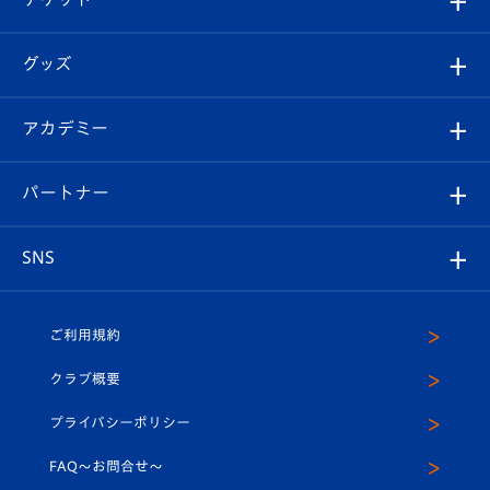
ファンクラブ
エンブレム紹介
はじめての観戦ガイド
順位表
チケット
グッズ
チケット
選手プロフィール
Revive Team
フォトギャラリー
シーズンシート
オンラインショップ
アカデミー
イベント
スタッフプロフィール
スタジアムへのアクセス
スタジアムグルメ
V-LOVERS（ファンクラブ）
2026-27ユニフォーム
メディア
育成からのお知らせ
パートナー
マスコット紹介
ヴィヴィくんの長崎おもてなしガイド
はじめての観戦ガイド
プレイヤーズスイート
店舗情報
グッズ
アカデミー
チームスケジュール
V-EXPRESS
パートナー企業一覧
SNS
（ユニフォーム入場）
ホームタウン
U-18
クラブハウス（練習場）
パートナー募集
公式Twitter
ご利用規約
アカデミー
U-15
応援メディア
法人限定 VIP BOX
ヴィヴィくんインスタグラム
クラブ概要
スクール
U-12
メディア出演情報
プライバシーポリシー
公式LINE＠
スクール
FAQ〜お問合せ〜
平和祈念活動
Youtube公式チャンネル