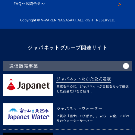
スクール
FAQ〜お問合せ〜
平和祈念活動
Youtube公式チャンネル
ホームタウン活動
Copyright © V-VAREN NAGASAKI. ALL RIGHT RESERVED.
ジャパネットグループ関連サイト
通信販売事業
ジャパネットたかた公式通販
家電を中心に、ジャパネットが自信をもって厳選
した商品だけをご紹介！
ジャパネットウォーター
上質な「富士山の天然水」。安心・安全、こだわ
りのウォーターサーバー