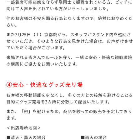
一部着席可能座席を守らず隣同士で観戦されている方、ピッチに
向けて大声を出されている方がいらっしゃいました。
他のお客様の不安を煽る行為となりますので、絶対におやめくだ
さい。
また7月25日（土）京都戦から、スタッフがスタンド内を巡回さ
せていただき、そのような行為を見かけた場合は、お声がけさせ
ていただく場合がございます。
来場される皆さんでルールを守り、一緒に安心・快適な観戦環境
の構築にご協力をお願いいたします。
④安心・快適なグッズ売り場
お客様の移動距離を少なくし、多くの方との接触を避けることを
目的にグッズ売場を3カ所に分散して配置いたします。
また、「密」を避けるため、商品を絞っての販売を予定しており
ます。
＜出店場所地図＞
■晴天・曇天の場合 ■雨天の場合