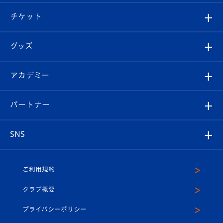
試合情報
クラブ概要
観戦ツアー
試合日程/結果
チケット
ファンクラブ
エンブレム紹介
はじめての観戦ガイド
順位表
チケット
グッズ
チケット
選手プロフィール
Revive Team
フォトギャラリー
シーズンシート
オンラインショップ
アカデミー
イベント
スタッフプロフィール
スタジアムへのアクセス
スタジアムグルメ
V-LOVERS（ファンクラブ）
2026-27ユニフォーム
メディア
育成からのお知らせ
パートナー
マスコット紹介
ヴィヴィくんの長崎おもてなしガイド
はじめての観戦ガイド
プレイヤーズスイート
店舗情報
グッズ
アカデミー
チームスケジュール
V-EXPRESS
パートナー企業一覧
SNS
（ユニフォーム入場）
ホームタウン
U-18
クラブハウス（練習場）
パートナー募集
公式Twitter
ご利用規約
アカデミー
U-15
応援メディア
法人限定 VIP BOX
ヴィヴィくんインスタグラム
クラブ概要
スクール
U-12
メディア出演情報
プライバシーポリシー
公式LINE＠