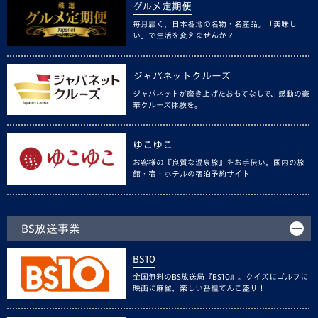
グルメ定期便
毎月届く、日本各地の名物・名産品。「美味し
い」で生活を変えませんか？
ジャパネットクルーズ
ジャパネットが磨き上げたおもてなしで、感動の豪
華クルーズ体験を。
ゆこゆこ
お客様の『良質な温泉旅』をお手伝い。国内の旅
館・宿・ホテルの宿泊予約サイト
BS放送事業
BS10
全国無料のBS放送局『BS10』。クイズにゴルフに
映画に麻雀、楽しい番組てんこ盛り！