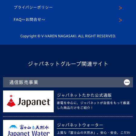
スクール
U-12
メディア出演情報
プライバシーポリシー
公式LINE＠
スクール
FAQ〜お問合せ〜
平和祈念活動
Youtube公式チャンネル
ホームタウン活動
Copyright © V-VAREN NAGASAKI. ALL RIGHT RESERVED.
ジャパネットグループ関連サイト
通信販売事業
ジャパネットたかた公式通販
家電を中心に、ジャパネットが自信をもって厳選
した商品だけをご紹介！
ジャパネットウォーター
上質な「富士山の天然水」。安心・安全、こだわ