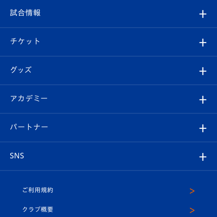
クラブ
フィロソフィー
観戦ルール
試合情報
試合情報
クラブ概要
観戦ツアー
試合日程/結果
チケット
ファンクラブ
エンブレム紹介
はじめての観戦ガイド
順位表
チケット
グッズ
チケット
選手プロフィール
Revive Team
フォトギャラリー
シーズンシート
オンラインショップ
アカデミー
イベント
スタッフプロフィール
スタジアムへのアクセス
スタジアムグルメ
V-LOVERS（ファンクラブ）
2026-27ユニフォーム
メディア
育成からのお知らせ
パートナー
マスコット紹介
ヴィヴィくんの長崎おもてなしガイド
はじめての観戦ガイド
プレイヤーズスイート
店舗情報
グッズ
アカデミー
チームスケジュール
V-EXPRESS
パートナー企業一覧
SNS
（ユニフォーム入場）
ホームタウン
U-18
クラブハウス（練習場）
パートナー募集
公式Twitter
ご利用規約
アカデミー
U-15
応援メディア
法人限定 VIP BOX
ヴィヴィくんインスタグラム
クラブ概要