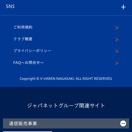
グッズ
アカデミー
チームスケジュール
V-EXPRESS
パートナー企業一覧
SNS
（ユニフォーム入場）
ホームタウン
U-18
クラブハウス（練習場）
パートナー募集
公式Twitter
ご利用規約
アカデミー
U-15
応援メディア
法人限定 VIP BOX
ヴィヴィくんインスタグラム
クラブ概要
スクール
U-12
メディア出演情報
プライバシーポリシー
公式LINE＠
スクール
FAQ〜お問合せ〜
平和祈念活動
Youtube公式チャンネル
ホームタウン活動
Copyright © V-VAREN NAGASAKI. ALL RIGHT RESERVED.
ジャパネットグループ関連サイト
通信販売事業