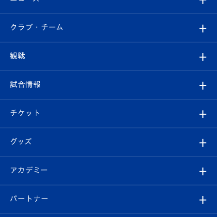
すべて
クラブ・チーム
トップチーム
クラブプロフィール
観戦
クラブ
フィロソフィー
観戦ルール
試合情報
試合情報
クラブ概要
観戦ツアー
試合日程/結果
チケット
ファンクラブ
エンブレム紹介
はじめての観戦ガイド
順位表
チケット
グッズ
チケット
選手プロフィール
Revive Team
フォトギャラリー
シーズンシート
オンラインショップ
アカデミー
イベント
スタッフプロフィール
スタジアムへのアクセス
スタジアムグルメ
V-LOVERS（ファンクラブ）
2026-27ユニフォーム
メディア
育成からのお知らせ
パートナー
マスコット紹介
ヴィヴィくんの長崎おもてなしガイド
はじめての観戦ガイド
プレイヤーズスイート
店舗情報