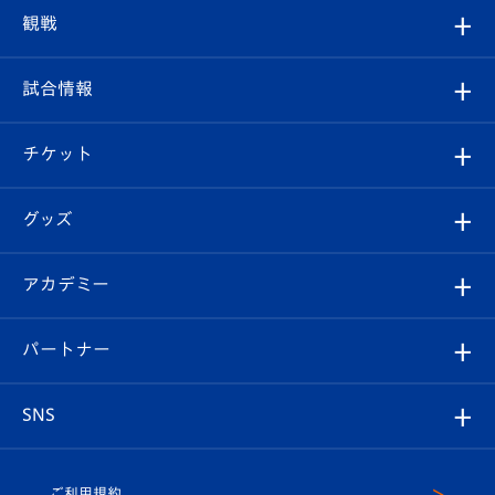
トップチーム
クラブプロフィール
観戦
クラブ
フィロソフィー
観戦ルール
試合情報
試合情報
クラブ概要
観戦ツアー
試合日程/結果
チケット
ファンクラブ
エンブレム紹介
はじめての観戦ガイド
順位表
チケット
グッズ
チケット
選手プロフィール
Revive Team
フォトギャラリー
シーズンシート
オンラインショップ
アカデミー
イベント
スタッフプロフィール
スタジアムへのアクセス
スタジアムグルメ
V-LOVERS（ファンクラブ）
2026-27ユニフォーム
メディア
育成からのお知らせ
パートナー
マスコット紹介
ヴィヴィくんの長崎おもてなしガイド
はじめての観戦ガイド
プレイヤーズスイート
店舗情報
グッズ
アカデミー
チームスケジュール
V-EXPRESS
パートナー企業一覧
SNS
（ユニフォーム入場）
ホームタウン
U-18
クラブハウス（練習場）
パートナー募集
公式Twitter
ご利用規約