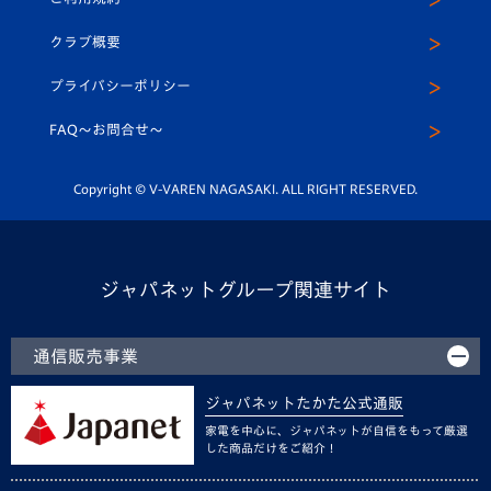
アカデミー
U-15
応援メディア
法人限定 VIP BOX
ヴィヴィくんインスタグラム
クラブ概要
スクール
U-12
メディア出演情報
プライバシーポリシー
公式LINE＠
スクール
FAQ〜お問合せ〜
平和祈念活動
Youtube公式チャンネル
ホームタウン活動
Copyright © V-VAREN NAGASAKI. ALL RIGHT RESERVED.
ジャパネットグループ関連サイト
通信販売事業
ジャパネットたかた公式通販
家電を中心に、ジャパネットが自信をもって厳選
した商品だけをご紹介！