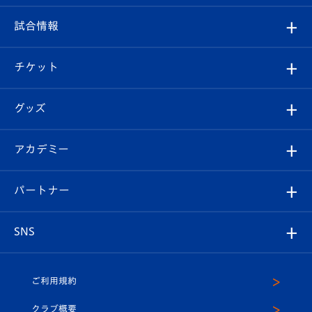
クラブ
フィロソフィー
観戦ルール
試合情報
試合情報
クラブ概要
観戦ツアー
試合日程/結果
チケット
ファンクラブ
エンブレム紹介
はじめての観戦ガイド
順位表
チケット
グッズ
チケット
選手プロフィール
Revive Team
フォトギャラリー
シーズンシート
オンラインショップ
アカデミー
イベント
スタッフプロフィール
スタジアムへのアクセス
スタジアムグルメ
V-LOVERS（ファンクラブ）
2026-27ユニフォーム
メディア
育成からのお知らせ
パートナー
マスコット紹介
ヴィヴィくんの長崎おもてなしガイド
はじめての観戦ガイド
プレイヤーズスイート
店舗情報
グッズ
アカデミー
チームスケジュール
V-EXPRESS
パートナー企業一覧
SNS
（ユニフォーム入場）
ホームタウン
U-18
クラブハウス（練習場）
パートナー募集
公式Twitter
ご利用規約
アカデミー
U-15
応援メディア
法人限定 VIP BOX
ヴィヴィくんインスタグラム
クラブ概要