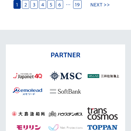
1
2
3
4
5
6
…
19
NEXT >>
PARTNER