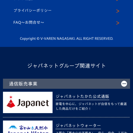
スクール
U-12
メディア出演情報
プライバシーポリシー
公式LINE＠
スクール
FAQ〜お問合せ〜
平和祈念活動
Youtube公式チャンネル
ホームタウン活動
Copyright © V-VAREN NAGASAKI. ALL RIGHT RESERVED.
ジャパネットグループ関連サイト
通信販売事業
ジャパネットたかた公式通販
家電を中心に、ジャパネットが自信をもって厳選
した商品だけをご紹介！
ジャパネットウォーター
上質な「富士山の天然水」。安心・安全、こだわ